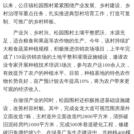
以来，公庄镇松园围村紧紧围绕产业发展、乡村建设、乡
村治理等重点任务，扎实推进典型村培育工作，打造可复
制、可推广的乡村样板。
产业兴，乡村兴。松园围村土壤平整肥沃、水源充
足，适合粮食和果蔬等农作物的生产。今年，该村持续扩
大粮食蔬菜种植规模，积极推进供销农场项目，上半年完
成了159亩供销农场的土地平整和灌溉设施铺设，邀请农
业专家开展种植技术培训3场次，参与农户达100余人次，
有效提升了农户的种植水平。目前，种植基地的特色农作
物长势良好，亩产预计较去年提高10%，将为农户带来更
可观的经济收入。
在做强产业的同时，松园围村还积极推进基础设施建
设，改善村容村貌。其中，完成金龙大道可视范围房屋外
立面改造7栋，主村道外立面改造约2800平方米，清拆破
旧泥砖房约1000平方米，完成500米巷道硬化工程，修建
破旧鱼塘护坡5个。在绿美广东生态建设中，共种植400棵