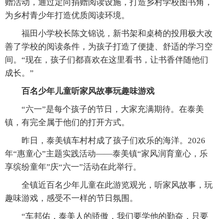
赠活动，通过定向捐赠阅读设施，打造乡村学校图书角，
为乡村青少年打造优质阅读环境。
福田小学校长陈文锦说，新书架和桌椅的投用极大改
善了学校的阅读条件，为孩子打造了便捷、舒适的学习空
间。“现在，孩子们都喜欢在这里看书，让书香伴随他们
成长。”
百名少年儿童听家风故事玩趣味游戏
“六一”是每个孩子的节日，大家充满期待。在泰美
镇，有完全属于他们的打开方式。
昨日，泰美镇车村村成了孩子们欢乐的海洋。2026
年“惠童心”主题实践活动——泰美镇“家风润育童心，乐
享缤纷童年”庆“六一”活动在此举行。
全镇近百名少年儿童在此游览观光，听家风故事，玩
趣味游戏，感受不一样的节日氛围。
“车邦佑，泰美人的骄傲，我们要学他的勤奋，只要