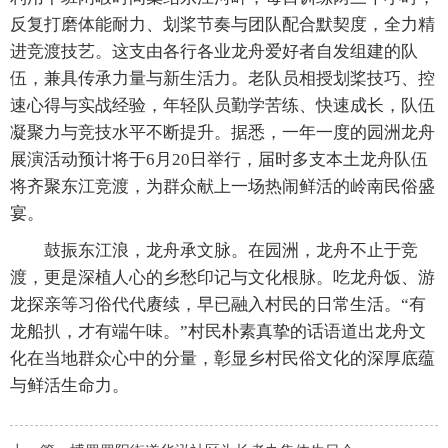
反复打磨体能耐力、划桨节奏与团队配合默契度，全力精
进竞渡技艺。这支由各行各业龙舟爱好者自发组建的队
伍，兼具传承力量与新生活力。老队员相授划桨技巧、控
速心得与实战经验，年轻队员勤学苦练、快速成长，队伍
凝聚力与竞技水平不断提升。据悉，一年一度的园洲龙舟
展演活动预计将于6月20日举行，届时多支本土龙舟队伍
将齐聚东江竞渡，为群众献上一场热闹鲜活的岭南民俗盛
宴。
鼓振东江浪，龙舟承文脉。在园洲，龙舟不止于竞
渡，更是深植人心的乡愁印记与文化根脉。吃龙舟饭、游
龙探亲等习俗代代赓续，早已融入村民的日常生活。“有
龙船扒，才有端午味。”村民朴素真挚的话语道出龙舟文
化在当地群众心中的分量，彰显乡村民俗文化的深厚底蕴
与鲜活生命力。