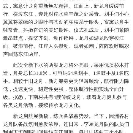
式，寓意让龙舟重新焕发精神。江面上，新龙舟缓缓前
行、横渡东江，奔赴对岸水草丰茂之处采青。划手们小心
翼翼将翠绿的龙眼叶与苍劲的柏枝系于船头，寄寓龙舟生
猛常青、抖擞奋进的美好期许。仪式礼成后，划手们紧随
激昂鼓点，挥桨齐划、动作铿锵，龙舟如游龙般穿梭江
面、破浪前行。江岸人头攒动、观者如潮，阵阵欢呼喝彩
声回荡东江两岸。
此次全新下水的两艘龙舟格外亮眼，采用优质杉木打
造，舟身总长31.8米，可容纳54名划手、1名鼓手及1名舵
手。相较于旧龙舟，新舟船身更为轻薄顺滑，航行阻力降
低，提速更快、稳定性更强，整体航行性能实现全面升
级。据悉，下南村共有4艘传统龙舟，载着龙舟健儿参与
各类龙舟活动，接续传承龙舟文化。
新龙启航展新貌，练兵备战蓄势发。当下，园洲各村
龙舟队备战氛围愈发浓厚。连日来，李屋龙舟队的队员们
利用下班闲暇时间集结东江河畔，每日训练两三个小时，