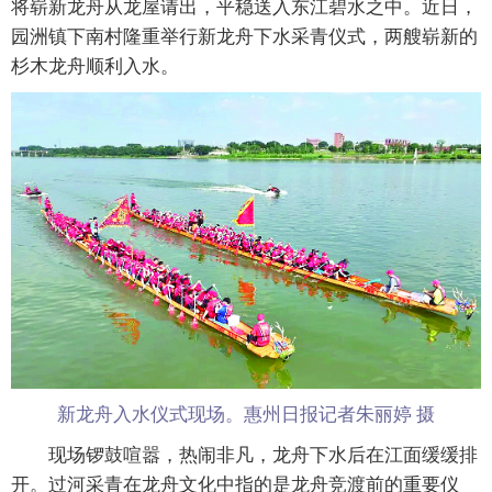
将崭新龙舟从龙屋请出，平稳送入东江碧水之中。近日，
园洲镇下南村隆重举行新龙舟下水采青仪式，两艘崭新的
杉木龙舟顺利入水。
新龙舟入水仪式现场。惠州日报记者朱丽婷 摄
现场锣鼓喧嚣，热闹非凡，龙舟下水后在江面缓缓排
开。过河采青在龙舟文化中指的是龙舟竞渡前的重要仪