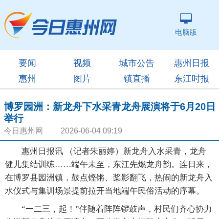
电脑版
要闻
视频
城市公告
惠州日报
惠州
图片
镇直播
东江时报
博罗园洲：新龙舟下水采青龙舟展演将于6月20日
举行
今日惠州网 2026-06-04 09:19
惠州日报讯 （记者朱丽婷）新龙舟入水采青，龙舟
健儿集结训练……端午未至，东江先燃龙舟韵。连日来，
在博罗县园洲镇，鼓点铿锵、桨影翻飞，热闹的新龙舟入
水仪式与集训场景提前拉开当地端午民俗活动的序幕。
“一二三，起！”伴随着阵阵锣鼓声，村民们齐心协力