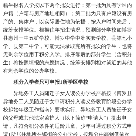
籍生报名入学按以下两个批次进行：第一批为具有学区内
户籍（户籍与房产地址相同）；第二批为只有户籍没有房
产的、集体户，以实际居住地为依据，按入户时间先后，
统筹安排学位。根据往年招生情况，预测部分学校如博罗
县惠州一中五矿学校、博罗中学中洲实验学校、县第七小
学、县第二中学，可能无法录取完所有批次的学生，也将
无剩余学位用于积分入学。排序靠后的部分学生（含积分
生）将按照填报的志愿情况，统筹安排到相对就近的其他
有剩余学位的公办学校。
积分入学者只可申报1所学区学校
异地务工人员随迁子女入读公办学校严格按《博罗县
异地务工人员随迁子女申请积分入读义务教育阶段公办学
校起始年级工作指南》要求实行。异地务工人员随迁子女
的父母或其他法定监护人（以下简称“申请人”）提出申
请，凡符合积分条件的适龄儿童、少年可通过积分方式申
请1所居住地所在镇街的公办学校，按积分由高到低依次