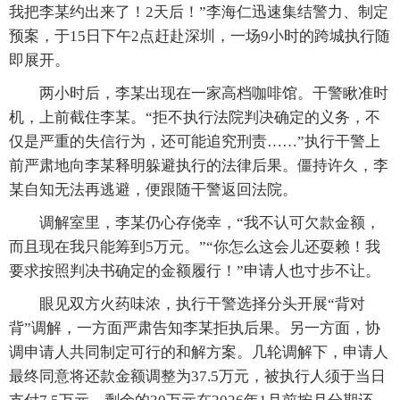
我把李某约出来了！2天后！”李海仁迅速集结警力、制定
预案，于15日下午2点赶赴深圳，一场9小时的跨城执行随
即展开。
两小时后，李某出现在一家高档咖啡馆。干警瞅准时
机，上前截住李某。“拒不执行法院判决确定的义务，不
仅是严重的失信行为，还可能追究刑责……”执行干警上
前严肃地向李某释明躲避执行的法律后果。僵持许久，李
某自知无法再逃避，便跟随干警返回法院。
调解室里，李某仍心存侥幸，“我不认可欠款金额，
而且现在我只能筹到5万元。”“你怎么这会儿还耍赖！我
要求按照判决书确定的金额履行！”申请人也寸步不让。
眼见双方火药味浓，执行干警选择分头开展“背对
背”调解，一方面严肃告知李某拒执后果。另一方面，协
调申请人共同制定可行的和解方案。几轮调解下，申请人
最终同意将还款金额调整为37.5万元，被执行人须于当日