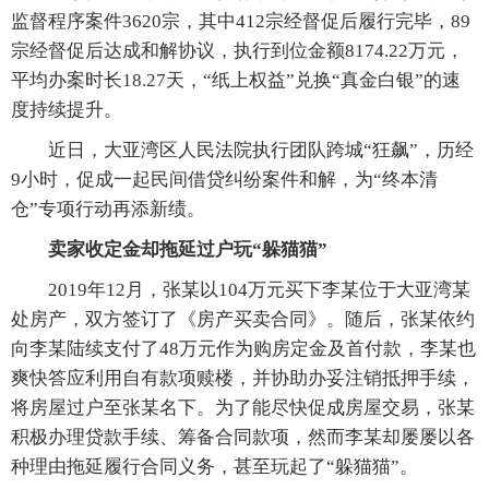
监督程序案件3620宗，其中412宗经督促后履行完毕，89
宗经督促后达成和解协议，执行到位金额8174.22万元，
平均办案时长18.27天，“纸上权益”兑换“真金白银”的速
度持续提升。
近日，大亚湾区人民法院执行团队跨城“狂飙”，历经
9小时，促成一起民间借贷纠纷案件和解，为“终本清
仓”专项行动再添新绩。
卖家收定金却拖延过户玩“躲猫猫”
2019年12月，张某以104万元买下李某位于大亚湾某
处房产，双方签订了《房产买卖合同》。随后，张某依约
向李某陆续支付了48万元作为购房定金及首付款，李某也
爽快答应利用自有款项赎楼，并协助办妥注销抵押手续，
将房屋过户至张某名下。为了能尽快促成房屋交易，张某
积极办理贷款手续、筹备合同款项，然而李某却屡屡以各
种理由拖延履行合同义务，甚至玩起了“躲猫猫”。