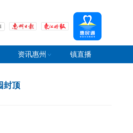
源
资讯惠州
镇直播
园封顶