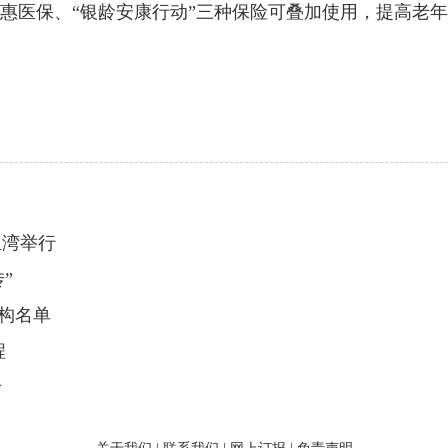
惠医保、“银龄安康行动”三种保险可叠加使用，提高老
亚湾举行
”
构名单
程
卡