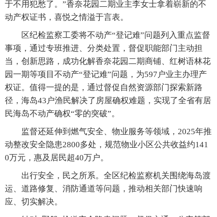
于不用犯愁了。”香奈花园二期业主李女士拿着崭新的不
动产权证书，喜悦之情溢于言表。
区纪检监察工委将不动产“登记难”问题列入重点监督
事项，通过专班推进、分类处置，督促职能部门主动担
当，创新思路，成功化解香奈花园二期商铺、红树语林花
园一期等项目不动产“登记难”问题，为597户业主办理产
权证。值得一提的是，通过督促自然资源部门探索新路
径，海岛43户渔民解决了房屋确权难题，实现了全省有居
民海岛不动产确权“零的突破”。
监督还延伸到燃气安全、物业服务等领域，2025年推
动整改安全隐患2800多处，规范物业小区公共收益约141
0万元，惠及居民超40万户。
出行安全，民之所系。全区纪检监察机关围绕海岛渡
运、道路修复、消防通道等问题，推动相关部门快速响
应、切实解决。