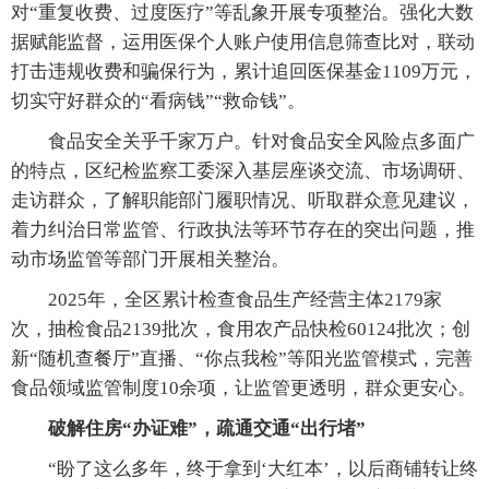
对“重复收费、过度医疗”等乱象开展专项整治。强化大数
据赋能监督，运用医保个人账户使用信息筛查比对，联动
打击违规收费和骗保行为，累计追回医保基金1109万元，
切实守好群众的“看病钱”“救命钱”。
食品安全关乎千家万户。针对食品安全风险点多面广
的特点，区纪检监察工委深入基层座谈交流、市场调研、
走访群众，了解职能部门履职情况、听取群众意见建议，
着力纠治日常监管、行政执法等环节存在的突出问题，推
动市场监管等部门开展相关整治。
2025年，全区累计检查食品生产经营主体2179家
次，抽检食品2139批次，食用农产品快检60124批次；创
新“随机查餐厅”直播、“你点我检”等阳光监管模式，完善
食品领域监管制度10余项，让监管更透明，群众更安心。
破解住房“办证难”，疏通交通“出行堵”
“盼了这么多年，终于拿到‘大红本’，以后商铺转让终