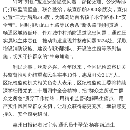
针对“野船”抢道安全隐患问题，督促交通、公安等部
门打破监管壁垒、联合整治，核查船舶2000余艘次，查扣
处置“三无”船舶245艘，为海岛近百名孩子求学路系上“安
全带”。同时推动龙山七路等10余条“断头路”顺利贯通，
畅通区域微循环。针对城中村消防通道隐患问题，通过压
实属地主体责任，推动街道发现并整改问题3824处。采取
增设消防设施、建设专职消防队、开设逃生窗等系列措
施，切实守护群众的“生命通道”。
利民之事，丝发必兴。今年以来，全区纪检监察机关
共监督推动办结重点民生实事13件，惠及群众2.1万人。
区纪检监察机关相关负责人表示，区纪检监察工委将持续
深学细悟党的二十届四中全会精神，把“群众之所想”“群
众之所急”贯穿工作始终，用精准监督破解民生痛点、用
严实作风回应群众关切，让群众获得感更充实、幸福感更
持久、安全感更稳固。
惠州日报记者张宇琪 通讯员李翠荣 杨睿 练迪生