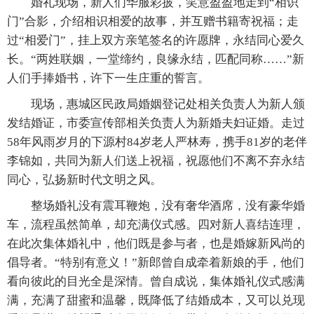
婚礼现场，新人们华服彩披，笑意盈盈地走到“相识
门”合影，介绍相识相爱的故事，并互赠书籍寄祝福；走
过“相爱门”，挂上双方亲笔签名的许愿牌，永结同心爱久
长。“两姓联姻，一堂缔约，良缘永结，匹配同称……”新
人们手捧婚书，许下一生庄重的誓言。
现场，惠城区民政局婚姻登记处相关负责人为新人颁
发结婚证，市委宣传部相关负责人为新婚夫妇证婚。走过
58年风雨岁月的下源村84岁老人严林寿，携手81岁的老伴
李锦如，共同为新人们送上祝福，祝愿他们不离不弃永结
同心，弘扬新时代文明之风。
整场婚礼没有震耳鞭炮，没有奢华酒席，没有豪华婚
车，流程虽然简单，却充满仪式感。四对新人喜结连理，
在此次集体婚礼中，他们既是参与者，也是婚嫁新风尚的
倡导者。“特别有意义！”新郎曾自成牵着新娘的手，他们
看向彼此的目光全是深情。曾自成说，集体婚礼仪式感满
满，充满了甜蜜和温馨，既降低了结婚成本，又可以兑现