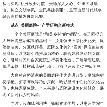
从而实现“积分改变习惯、美德深入人心、邻里关系融
洽、树立文明乡风、全民共建美丽”，呈现出新时代城乡
融合高质量发展新风貌。
试点“美丽庭院+”产学研融合新模式
一个个美丽庭院是“和美乡村”的“标配”。在巩固提升
人居环境整治成果的基础上，汝湖镇按照绿化美化美、庭
院整洁美、分区秩序美、庭院文化美的“四美”标准创建美
丽庭院，以党建引领推动为核心，联合妇联发动妇女群
众，引导村民对自家庭院进行美化改造，开展清理垃圾、
整理杂物、植树栽花等行动，目前已评选出87户标兵户。
大良村余桥清家的美丽庭院作为先进典型，庭院内鲜
花绿植、凉亭陈设等巧妙搭配，既彰显出个性化的文化品
位，也将家庭生活、个人兴趣与庭院建设美化相结合，展
现了新时代乡村风尚。
同时，汝湖镇利用博士驿站资源优势，以惠州学院生