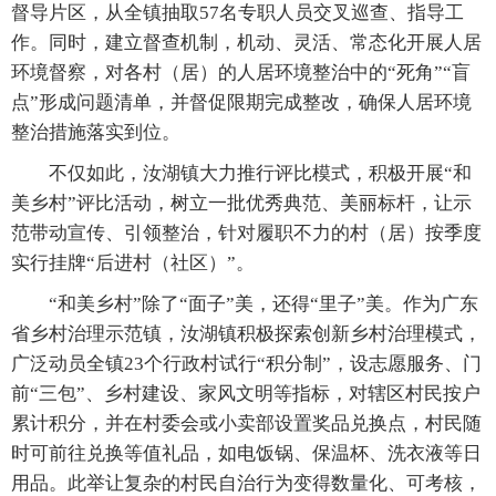
督导片区，从全镇抽取57名专职人员交叉巡查、指导工
作。同时，建立督查机制，机动、灵活、常态化开展人居
环境督察，对各村（居）的人居环境整治中的“死角”“盲
点”形成问题清单，并督促限期完成整改，确保人居环境
整治措施落实到位。
不仅如此，汝湖镇大力推行评比模式，积极开展“和
美乡村”评比活动，树立一批优秀典范、美丽标杆，让示
范带动宣传、引领整治，针对履职不力的村（居）按季度
实行挂牌“后进村（社区）”。
“和美乡村”除了“面子”美，还得“里子”美。作为广东
省乡村治理示范镇，汝湖镇积极探索创新乡村治理模式，
广泛动员全镇23个行政村试行“积分制”，设志愿服务、门
前“三包”、乡村建设、家风文明等指标，对辖区村民按户
累计积分，并在村委会或小卖部设置奖品兑换点，村民随
时可前往兑换等值礼品，如电饭锅、保温杯、洗衣液等日
用品。此举让复杂的村民自治行为变得数量化、可考核，