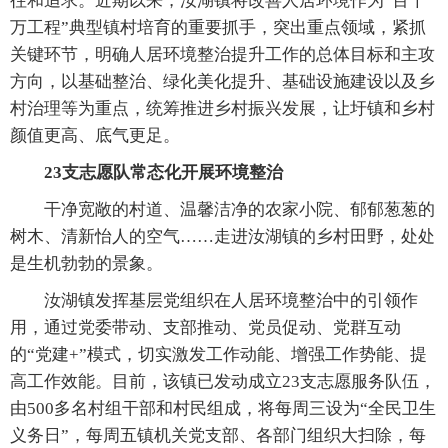
往和追求。近期以来，汝湖镇将改善人居环境作为“百千
万工程”典型镇村培育的重要抓手，突出重点领域，紧抓
关键环节，明确人居环境整治提升工作的总体目标和主攻
方向，以基础整治、绿化美化提升、基础设施建设以及乡
村治理等为重点，统筹推进乡村振兴发展，让圩镇和乡村
颜值更高、底气更足。
23支志愿队常态化开展环境整治
干净宽敞的村道、温馨洁净的农家小院、郁郁葱葱的
树木、清新怡人的空气……走进汝湖镇的乡村田野，处处
是生机勃勃的景象。
汝湖镇发挥基层党组织在人居环境整治中的引领作
用，通过党委带动、支部推动、党员促动、党群互动
的“党建+”模式，切实激发工作动能、增强工作势能、提
高工作效能。目前，该镇已发动成立23支志愿服务队伍，
由500多名村组干部和村民组成，将每周三设为“全民卫生
义务日”，每周五镇机关党支部、各部门组织大扫除，每