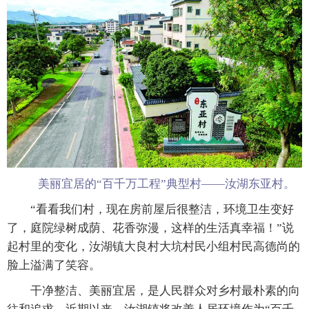
美丽宜居的“百千万工程”典型村——汝湖东亚村。
“看看我们村，现在房前屋后很整洁，环境卫生变好
了，庭院绿树成荫、花香弥漫，这样的生活真幸福！”说
起村里的变化，汝湖镇大良村大坑村民小组村民高德尚的
脸上溢满了笑容。
干净整洁、美丽宜居，是人民群众对乡村最朴素的向