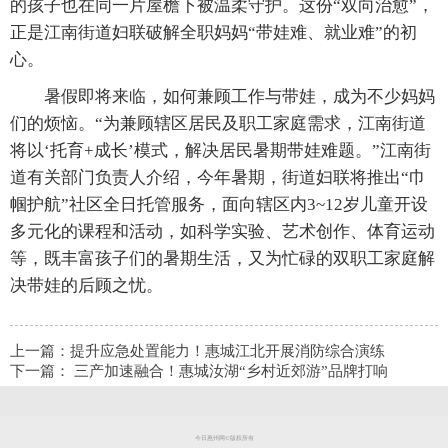
的孩子也在同一片屋檐下被温柔守护。这份“双向治愈”，
正是江南街道妇联破解全职妈妈“带娃难、就业难”的初
心。
暑假即将来临，如何兼顾工作与带娃，成为不少妈妈
们的烦恼。“为兼顾辖区居民及职工家庭需求，江南街道
将以‘托育+成长’模式，解决居民暑期带娃难题。”江南街
道有关部门负责人介绍，今年暑期，街道妇联将推出“巾
帼护航”社区全日托管服务，面向辖区内3~12岁儿童开设
多元化的课程和活动，如科学实验、艺术创作、体育运动
等，既丰富孩子们的暑期生活，又为忙碌的双职工家庭解
决带娃的后顾之忧。
上一篇：
提升应急处置能力！惠城江北开展消防综合演练
下一篇：
三产加速融合！惠城汝湖“乡村近郊游”品牌打响
今日惠州网©版权所有