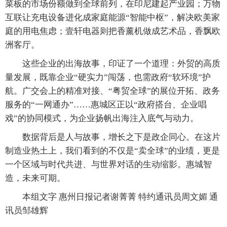
菜板的市场份额做到全球前列，在印尼建起产业园；万物
互联让充电设备进化成家庭能源“智能中枢”，解决欧美家
庭的用电焦虑；壹轩电器则把香薰机做成艺术品，香飘欧
洲客厅。
这些企业的出海故事，印证了一个道理：外贸的高质
量发展，既靠企业“硬实力”闯荡，也需政府“软环境”护
航。广交会上的精准对接、“粤贸全球”的展位开拓、政务
服务的“一网通办”……惠城区正以“政府搭台、企业唱
戏”的协同模式，为企业扬帆出海注入底气与动力。
数据背后是人与故事，增长之下是政企同心。在这片
制造业热土上，我们看到的不仅是“卖全球”的业绩，更是
一个区域与时代共进、与世界对话的生动缩影。惠城智
造，未来可期。
本组文字 惠州日报记者谢菁菁 特约通讯员周文媚 通
讯员邹雄辉