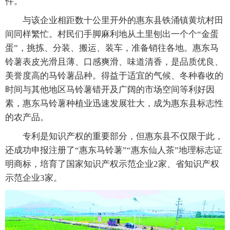
件。
与该企业相距数十公里开外的惠东县铁涌镇黄坑村田
间同样繁忙。村民们手脚麻利地从土里刨出一个个“金蛋
蛋”，挑拣、分装、搬运、装车，准备销往各地。惠东马
铃薯表皮光滑且薄、口感爽滑、味道清香，是品质优良、
美誉度高的马铃薯品种。得益于适宜的气候、冬种春收的
时间与其他地区马铃薯错开及广阔的市场空间等利好因
素，惠东马铃薯种植业迅速发展壮大，成为惠东县标志性
的农产品。
专利是知识产权的重要部分，但惠东县不仅限于此，
还成功申报注册了“惠东马铃薯”“惠东仙人茶”地理标志证
明商标，培育了国家知识产权示范企业2家、省知识产权
示范企业3家。