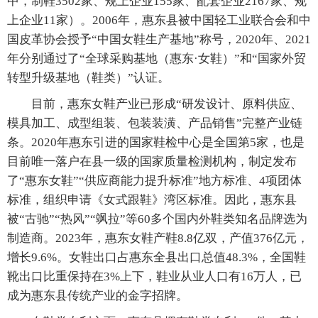
中，制鞋3502家、规上企业155家、配套企业2167家、规
上企业11家）。2006年，惠东县被中国轻工业联合会和中
国皮革协会授予“中国女鞋生产基地”称号，2020年、2021
年分别通过了“全球采购基地（惠东·女鞋）”和“国家外贸
转型升级基地（鞋类）”认证。
目前，惠东女鞋产业已形成“研发设计、原料供应、
模具加工、成型组装、包装装潢、产品销售”完整产业链
条。2020年惠东引进的国家鞋检中心是全国第5家，也是
目前唯一落户在县一级的国家质量检测机构，制定发布
了“惠东女鞋”“供应商能力提升标准”地方标准、4项团体
标准，组织申请《女式跟鞋》湾区标准。因此，惠东县
被“古驰”“热风”“飒拉”等60多个国内外鞋类知名品牌选为
制造商。2023年，惠东女鞋产鞋8.8亿双，产值376亿元，
增长9.6%。女鞋出口占惠东全县出口总值48.3%，全国鞋
靴出口比重保持在3%上下，鞋业从业人口有16万人，已
成为惠东县传统产业的金字招牌。