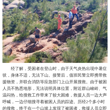
经了解，受困者在登山时，由于天气炎热出现中暑症
状，身体不适，无法下山。接警后，值班民警立即携带救
援物资，并联合消防等应急部门上山开展搜救。由于被困
人员不熟悉地形，无法说明具体位置，附近群山峻岭、气
温闷热，给搜救工作带来了较大困难，救援人员一边大声
呼喊，一边仔细搜寻着被困人员的踪迹。历经2个多小时
的搜救，终于在一个山坡上发现了被困者，救援人员立即