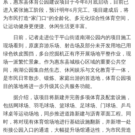
系，惠东县体育公园建设项目于今年8月底启动，目前已
进入紧张施工阶段，预计明年6月完工。项目建成后，将
为市民打造“家门口”的全龄化、多元化综合性体育空间，
让运动健身更便捷、休闲生活更丰富。
日前，记者走进位于平山街道南湖公园内的项目施工
现场看到，原废弃游乐场、射击场及部分未开发用地已用
绿色铁皮围挡，多台挖掘机正有序开展场地平整作业，现
场一派繁忙景象。作为惠东县城核心区域的重要公共空
间，南湖公园集自然生态、休闲娱乐与文化教育于一体，
是市民日常散步、锻炼、家庭出游的首选地，体育公园项
目的落地将进一步升级其公共服务功能。
据介绍，该项目将新建并完善多项体育及配套设施，
包括网球场、羽毛球场、篮球场、足球场、门球场、乒乓
球桌等运动场地，同步推进道路新建与沥青罩面工程。同
时，将对现有体育馆场地进行基础设施翻新，并新增一处
衔接公园入口的通道，大幅提升场馆通达性，为市民营造