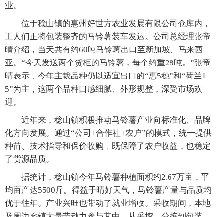
业。
位于稔山镇的惠州好世方农业发展有限公司仓库内，
工人们正将包装整齐的马铃薯装车发运。公司总经理张帝
晴介绍，当天共有约60吨马铃薯出口至新加坡、马来西
亚。“今天发送两个货柜的马铃薯，每个约重28吨。”张帝
晴表示，今年主栽品种仍以适宜出口的“惠5穗”和“荷兰1
5”为主，这两个品种口感细腻、外形规整，深受市场欢
迎。
近年来，稔山镇积极推动马铃薯产业向标准化、品牌
化方向发展。通过“公司+合作社+农户”的模式，统一提供
种苗、技术指导和保价收购，既保障了农户收益，也稳定
了货源品质。
据统计，稔山镇今年马铃薯种植面积约2.67万亩，平
均亩产达5500斤。得益于晴好天气，马铃薯产量与品质均
优于往年。产业兴旺也带动了就业增收。采收期间，本地
及周边乡镇大量劳动力参与其中，从采挖、分拣到包装、