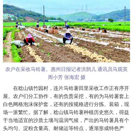
农户在采收马铃薯。惠州日报记者洪鹊儿 通讯员马观英
周小芳 张海宏 摄
在稔山镇竹园村，连片马铃薯田里采收工作正有序开
展。农户们分工协作，有的负责采挖，有的为马铃薯套上
白色网格泡沫保护套，还有的按规格进行分拣、装箱，现
场一派繁忙。据了解，稔山镇马铃薯种植历史悠久，得益
于当地适宜的沙质土壤与温润气候，产出的马铃薯具有个
头均匀、淀粉含量高、耐储运等特点，逐渐形成特色产