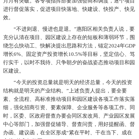
月月有突破。各专项指挥部要加强会商和调度，逐个项目
进行督促落实，促进项目快落地、快建设、快投产、快见
效。
“不进则退、慢进也是退。”惠阳区相关负责人说，要
充分认清在项目、园区建设上存在的短板和薄弱环节，围
绕怎么快动工、快解决提出思路和方法，锚定2024年GDP
增长6%、固定资产投资增长10.5%等目标，坚定信心、笃
行实干，以时不我待、只争朝夕的奋战姿态推动项目和园
区建设。
“今天的投资总量就是明天的经济总量，今天的投资
结构就是明天的产业结构。”上述负责人提出，要全要
素、全流程、高标准推动项目和园区建设各项工作落实落
细，强化招商引资、要素保障、企业服务等各项工作。同
时，区委、区政府督查办要会同区发改局、产业园区发展
中心等部门，加强督促辅导、督查问责，用好提醒函、督
办函、建议函，在全区形成“紧在平时、干在当下、成在