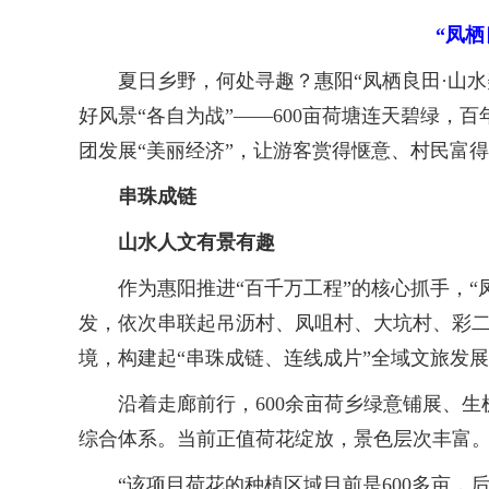
“凤
夏日乡野，何处寻趣？惠阳“凤栖良田·山水
好风景“各自为战”——600亩荷塘连天碧绿，
团发展“美丽经济”，让游客赏得惬意、村民富
串珠成链
山水人文有景有趣
作为惠阳推进“百千万工程”的核心抓手，“凤
发，依次串联起吊沥村、凤咀村、大坑村、彩
境，构建起“串珠成链、连线成片”全域文旅发
沿着走廊前行，600余亩荷乡绿意铺展、生
综合体系。当前正值荷花绽放，景色层次丰富
“该项目荷花的种植区域目前是600多亩，后