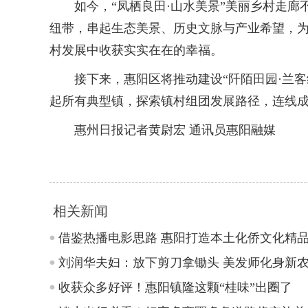
如今，“凤栖良田·山水美景”美丽乡村走廊
纽带，串起生态美景、历史文脉与产业希望，为
村发展中收获实实在在的幸福。
接下来，惠阳区将推动建设“阡陌田园·兰客红韵
起所有典型镇，探索镇村组团发展路径，连线
惠州日报记者黄尉宏 通讯员惠阳融媒
相关新闻
借鉴热播电影思路 惠阳打造本土化侨文化精
刘润华夫妇：放下剪刀拿锄头 美发师化身新
收获众多好评！惠阳镇隆这颗“桂味”出圈了