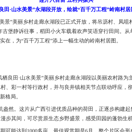
莲开六百亩 五村共振兴
栖良田·山水美景”永湖段开放，绘就“百千万工程”岭南村居
美景”美丽乡村走廊永湖段已正式开放，将吊沥村、凤咀
百年古堡静诉往事，稻田小火车载着欢声笑语穿行田间。从
得实在，为“百千万工程”添上一幅生动的岭南村居图。
栖良田·山水美景”美丽乡村走廊永湖段以美丽农村路为
二村、彩一村等行政村，并与良井镇相关节点联动呼应，
展新格局。
机盎然。这片从广西引进优质品种的荷田，正逐步构建起
。漫步其间，可尽赏原生态乡野盛景，感受田园的蓬勃生
期可能达到1000多亩。最佳观赏期是6月，整个片区会