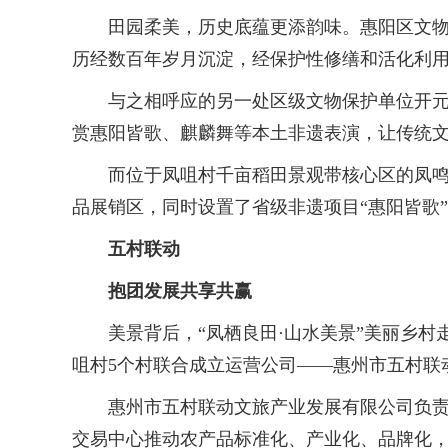
田园柔美，历史底蕴更添韵味。惠阳区文物保
历经数百年岁月沉淀，经保护性修缮和活化利
与之相呼应的另一处区级文物保护单位开元堂
赏惠阳皆歌、麒麟舞等本土非遗表演，让传统
而位于凤咀村千亩稻田景观带核心区的凤鸣台
品展销区，同时设置了省级非遗项目“惠阳皆歌
五村联动
抱团发展共享共赢
美景背后，“凤栖良田·山水美景”美丽乡村走
咀村5个村联合成立运营公司——惠州市五村联
惠州市五村联动文旅产业发展有限公司负责人
交易中心推动农产品标准化、产业化、品牌化，