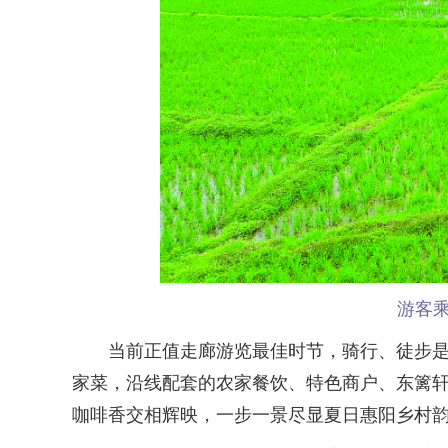
游客
当前正值走廊游览最佳时节，骑行、徒步是深
家菜，沿线配套的农家餐饮、特色商户、东篱
咖啡香交相辉映，一步一景尽显夏日惠阳乡村