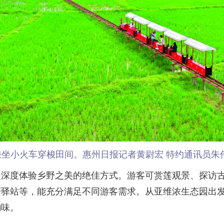
乘坐小火车穿梭田间。惠州日报记者黄尉宏 特约通讯员朱伟
度体验乡野之美的绝佳方式。游客可赏莲观景、探访古
轩驿站等，能充分满足不同游客需求。从亚维浓生态园出
韵味。