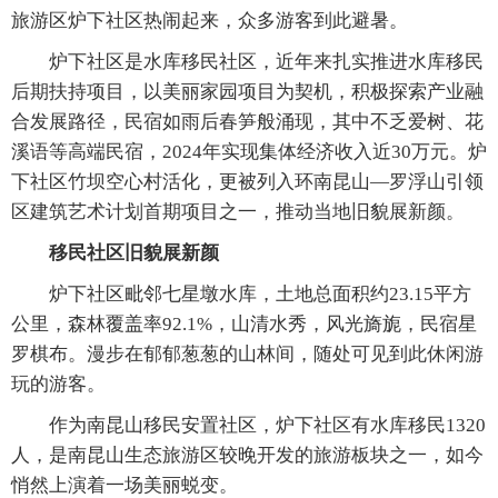
旅游区炉下社区热闹起来，众多游客到此避暑。
炉下社区是水库移民社区，近年来扎实推进水库移民
后期扶持项目，以美丽家园项目为契机，积极探索产业融
合发展路径，民宿如雨后春笋般涌现，其中不乏爱树、花
溪语等高端民宿，2024年实现集体经济收入近30万元。炉
下社区竹坝空心村活化，更被列入环南昆山—罗浮山引领
区建筑艺术计划首期项目之一，推动当地旧貌展新颜。
移民社区旧貌展新颜
炉下社区毗邻七星墩水库，土地总面积约23.15平方
公里，森林覆盖率92.1%，山清水秀，风光旖旎，民宿星
罗棋布。漫步在郁郁葱葱的山林间，随处可见到此休闲游
玩的游客。
作为南昆山移民安置社区，炉下社区有水库移民1320
人，是南昆山生态旅游区较晚开发的旅游板块之一，如今
悄然上演着一场美丽蜕变。