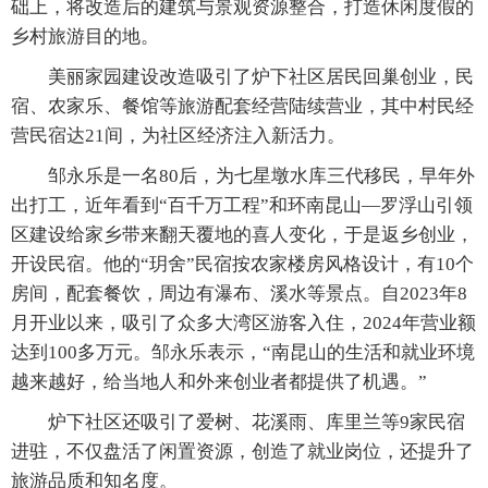
础上，将改造后的建筑与景观资源整合，打造休闲度假的
乡村旅游目的地。
美丽家园建设改造吸引了炉下社区居民回巢创业，民
宿、农家乐、餐馆等旅游配套经营陆续营业，其中村民经
营民宿达21间，为社区经济注入新活力。
邹永乐是一名80后，为七星墩水库三代移民，早年外
出打工，近年看到“百千万工程”和环南昆山—罗浮山引领
区建设给家乡带来翻天覆地的喜人变化，于是返乡创业，
开设民宿。他的“玥舍”民宿按农家楼房风格设计，有10个
房间，配套餐饮，周边有瀑布、溪水等景点。自2023年8
月开业以来，吸引了众多大湾区游客入住，2024年营业额
达到100多万元。邹永乐表示，“南昆山的生活和就业环境
越来越好，给当地人和外来创业者都提供了机遇。”
炉下社区还吸引了爱树、花溪雨、库里兰等9家民宿
进驻，不仅盘活了闲置资源，创造了就业岗位，还提升了
旅游品质和知名度。