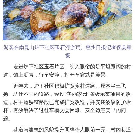
游客在南昆山炉下社区玉石河游玩。惠州日报记者侯县军
摄
走进炉下社区玉石片区，映入眼帘的是平坦宽阔的村
道，铺上沥青，行车安静，打开车窗就是美景。
近年来，炉下社区积极扩宽乡村道路。原本尘土飞
扬、坑洼不平的道路，经过“美丽家园”省级示范项目的改
造，村主道狭窄路段已完成扩宽改造，并安装波纹防护栏
杆，有效解决了过往车辆交会困难、安全隐患突出的问
题。
巷道与建筑的风貌提升同样令人眼前一亮。村内巷道