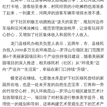
近两年，经过游客网络文图视频分享，玉石河成为网
红打卡地，游客纷至沓来，村民经营的小吃摊档也渐渐多
了起来，一到夏天，河两岸的游客车辆常堵得水泄不通。
炉下社区积极主动拥抱这“泼天的富贵”，规划河边停
车场和沿河滩涂摊位，规范管理旅游秩序，让游客玩得开
心舒心，又增加了社区集体收入和居民个人收入。
龙门县移民办相关负责人表示，近两年，市、县移民
办投入2000多万元在环南昆山—罗浮山引领区龙门范围开
展6个美丽家园项目和1个产业扶持项目建设，随着美丽家
园项目的深入推进，相关移民村（社区）从“环境美”迈
向“产业兴”“生活富”，幸福在家门口持续“升级”。
蝶变还在继续。七星墩水库是炉下社区移民曾经的家
园所在地，也是一处未开发的自然生态宝库，它将和一旁
的竹坝空心村，列入环南昆山—罗浮山引领区建筑艺术计
划首期项目之一。项目除了对村落进行整体美学提升，梳
理统一的规划和导则，还将构建艺术景观生态下的艺术产