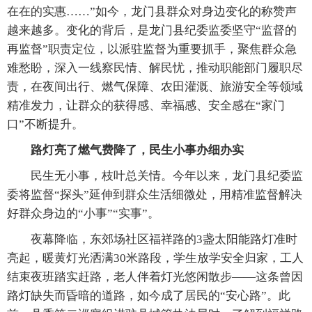
在在的实惠……”如今，龙门县群众对身边变化的称赞声
越来越多。变化的背后，是龙门县纪委监委坚守“监督的
再监督”职责定位，以派驻监督为重要抓手，聚焦群众急
难愁盼，深入一线察民情、解民忧，推动职能部门履职尽
责，在夜间出行、燃气保障、农田灌溉、旅游安全等领域
精准发力，让群众的获得感、幸福感、安全感在“家门
口”不断提升。
路灯亮了燃气费降了，民生小事办细办实
民生无小事，枝叶总关情。今年以来，龙门县纪委监
委将监督“探头”延伸到群众生活细微处，用精准监督解决
好群众身边的“小事”“实事”。
夜幕降临，东郊场社区福祥路的3盏太阳能路灯准时
亮起，暖黄灯光洒满30米路段，学生放学安全归家，工人
结束夜班踏实赶路，老人伴着灯光悠闲散步——这条曾因
路灯缺失而昏暗的道路，如今成了居民的“安心路”。此