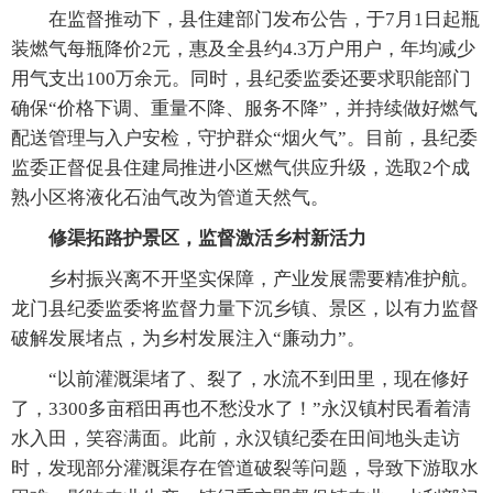
在监督推动下，县住建部门发布公告，于7月1日起瓶
装燃气每瓶降价2元，惠及全县约4.3万户用户，年均减少
用气支出100万余元。同时，县纪委监委还要求职能部门
确保“价格下调、重量不降、服务不降”，并持续做好燃气
配送管理与入户安检，守护群众“烟火气”。目前，县纪委
监委正督促县住建局推进小区燃气供应升级，选取2个成
熟小区将液化石油气改为管道天然气。
修渠拓路护景区，监督激活乡村新活力
乡村振兴离不开坚实保障，产业发展需要精准护航。
龙门县纪委监委将监督力量下沉乡镇、景区，以有力监督
破解发展堵点，为乡村发展注入“廉动力”。
“以前灌溉渠堵了、裂了，水流不到田里，现在修好
了，3300多亩稻田再也不愁没水了！”永汉镇村民看着清
水入田，笑容满面。此前，永汉镇纪委在田间地头走访
时，发现部分灌溉渠存在管道破裂等问题，导致下游取水