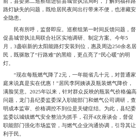
前，县委第二巡察组进驻县城管执法局时，了解到福祥路
路灯缺失的问题，既给居民夜间出行带来不便，也潜藏安
全隐患。
民有所呼，监督即应。巡察组第一时间反馈问题，督
促县城管执法局联合社区实地调研、制定方案。今年5
月，3盏崭新的太阳能路灯安装到位，惠及周边250余名居
民，既驱散了“行路难”的黑暗，更点亮了“民心暖”的明
灯。
“现在每瓶燃气降了2元，一年能省几十元，对普通家
庭来说真是实在优惠！”居民李阿姨谈及瓶装燃气降价，
满脸笑意。2025年以来，针对群众反映的瓶装气价格偏高
问题，龙门县纪委监委深入职能部门和燃气公司调研，查
明成本监审、价格调控不到位是关键症结。为此，县纪委
监委以城镇燃气安全整治为抓手，召开4次座谈会，督促
职能部门强化市场监管，与燃气企业沟通协调，引导其让
利于民。