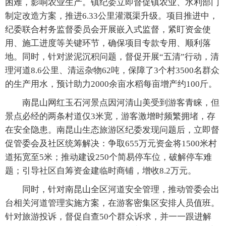
困难，影响农业生产。镇纪委立即督促镇农业、水利部门
制定改造方案，推进6.33公里灌溉渠升级。项目推进中，
纪委联合村务监督委员会开展嵌入式监督，紧盯资金使
用、施工进度等关键环节，确保项目专款专用、顺利落
地。同时，针对淤泥沉积问题，督促开展“五清”行动，清
理河道8.6公里、清运杂物62吨，保障了3个村3500名群众
的生产用水，预计助力2000余亩水稻每亩增产约100斤。
南昆山网红玉石河景点因河清山美受到游客青睐，但
景点必经的两条村道仅3米宽，游客激增时频繁拥堵，存
在安全隐患。南昆山生态旅游区纪委发现问题后，立即督
促管委会及社区统筹解决：争取655万元资金将1500米村
道拓宽至5米；推动建设250个简易停车位，破解停车难
题；引导社区自筹资金建临时商铺，增收8.2万元。
同时，针对南昆山全区河道安全管理，推动管委会出
台相关河道管理实施方案，在游客密集区安排人员值班。
针对旅游投诉，督促自查50个群众诉求，并一一跟进解