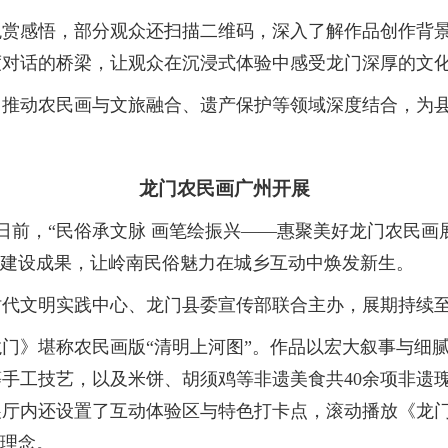
感悟，部分观众还扫描二维码，深入了解作品创作背景
度对话的桥梁，让观众在沉浸式体验中感受龙门深厚的文
动农民画与文旅融合、遗产保护等领域深度结合，为县
龙门农民画广州开展
前，“民俗承文脉 画笔绘振兴——惠聚美好龙门农民画展
”建设成果，让岭南民俗魅力在城乡互动中焕发新生。
明实践中心、龙门县委宣传部联合主办，展期持续至20
门》堪称农民画版“清明上河图”。作品以宏大叙事与细
手工技艺，以及米饼、胡须鸡等非遗美食共40余项非遗
展厅内还设置了互动体验区与特色打卡点，滚动播放《龙
好理念。