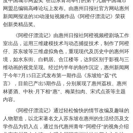
度中国城市网盟奖”在山东青岛举行的第十九届中国城市
网盟总编辑高峰论坛上发布。由惠州日报社官方网站惠州
新闻网报送的3D动漫短视频作品《阿橙仔漂流记》荣获
创新类精品奖。
《阿橙仔漂流记》由惠州日报社阿橙视频橙剧场工作
室出品，运用三维建模技术与动态捕捉技术，制作了阿橙
仔、苏东坡等三维虚拟角色，重现现代及历史中的惠州环
境，如水东街、白鹤居、合江楼等，达到区别于影视与三
维动画的视觉呈现。经过约半年的制作沉淀，惠州新闻网
于今年7月15日正式发布第一期作品《东坡给“荔”代
言》，目前已产出5期作品，分别展现了惠州荔枝、惠州
林婆酒、中秋·月下相“惠”、梅菜扣肉、宋式点茶等主题
内容。
《阿橙仔漂流记》通过轻松愉快的情节改编及趣味的
人物塑造，以北宋著名文人苏东坡在惠州的生活经历及文
学作品为切入点，通过当代惠州青年“阿橙仔”的视角介绍