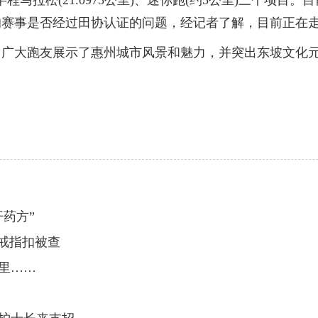
半程马拉松(21.0975公里)、迷你跑(约5公里)三个项
的赛事是否经过田协认证的问题，经记者了解，目前正在
大跑友展示了惠州城市风景和魅力，并突出东坡文化元
药方”
戒指扣被查
里……