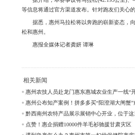
据介绍，本赛事设有马拉松(42.195公里)、
等信息将通过官方渠道发布。针对跑友们关心
据悉，惠州马拉松将以奔跑的崭新姿态，向广
松和惠州。
惠报全媒体记者龚妍 谭琳
相关新闻
惠州农技人员赴龙门惠东惠城农业生产一线“开
惠州公布知产案例！拼多多买“阳澄湖大闸蟹”
黔西南州农特产品展示展销中心开业，位于这
点赞！惠企捐赠10000件羊毛衫驰援甘肃灾区