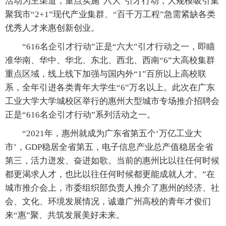
活动为主渠道，重点实施“六大”引才行动，大规模吸引集
聚我市“2+1”现代产业集群、“百千万工程”急需紧缺各类
优秀人才来惠创新创业。
“616名企引才行动”正是“六大”引才行动之一，即瞄
准华南、华中、华北、东北、西北、西南“6”大高校集群
重点区域，线上线下加强与国内外“1”百所以上高校联
系，全年引进各类青年大学生“6”万名以上。此次在广东
工业大学大学城校区举行的惠州大型城市专场推介招聘会
正是“616名企引才行动”系列活动之一。
“2021年，惠州就成为广东省第五个‘万亿工业大
市’，GDP稳居全省第五，电子信息产业总产值稳居全省
第三，活力迸发、奋进如歌。当前的惠州比以往任何时候
都更渴求人才，也比以往任何时候都更能成就人才。”在
城市推介会上，市委组织部负责人推介了惠州的经济、社
会、文化、环境发展情况，诚邀广州高校的青年才俊们
来“惠”聚、共筑发展美好未来。