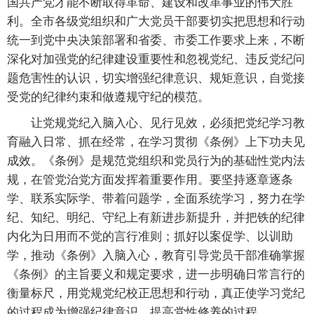
国共产党才能不断取得革命、建设和改革事业的伟大胜
利。全市各级党组织和广大党员干部要切实把思想和行动
统一到党中央决策部署和省委、市委工作要求上来，不断
深化对加强党的纪律建设重要性和忽视党纪、违反党纪问
题危害性的认识，切实增强纪律意识、规矩意识，自觉接
受党的纪律约束和做遵规守纪的模范。
让党规党纪入脑入心、见行见效，必须把党纪学习教
育融入日常、抓在经常，在学习贯彻《条例》上下功夫见
成效。《条例》是规范党组织和党员行为的基础性党内法
规，在管党治党方面发挥着重要作用。要坚持逐章逐条
学、联系实际学、带着问题学，全面系统学习，努力在学
纪、知纪、明纪、守纪上有新进步新提升，并把铁的纪律
内化为日用而不觉的言行准则；抓好以案促学、以训助
学，推动《条例》入脑入心，教育引导党员干部准确掌握
《条例》的主旨要义和规定要求，进一步明确日常言行的
衡量标尺，用党规党纪校正思想和行动，真正使学习党纪
的过程成为增强纪律意识、提高党性修养的过程。