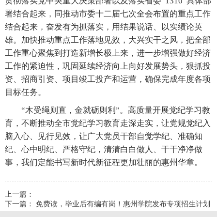
贯彻落实党中央重大决策部署以及落实省委“1310”具体部
署结合起来，同推动市委十二届七次全会布置的重点工作
结合起来，奋发有为抓落实，用结果说话、以实绩论英
雄。加快推动重点工作落地见效，大兴实干之风，把全部
工作重心聚焦到打造新增长极上来，进一步增强做好经济
工作的紧迫性，巩固延续经济向上向好发展势头，狠抓投
资、招商引资、项目竣工投产和运营，确保完成年度各项
目标任务。
“木受绳则直，金就砺则利”。高质量开展党纪学习教
育，不断推动全市党纪学习教育走深走实，让党规党纪入
脑入心、见行见效，让广大党员干部自觉学纪、准确知
纪、心中明纪、严格守纪，清清白白做人、干干净净做
事，我们定能书写新时代新征程更加壮丽的惠州华章。
上一篇：
下一篇：
免费读，毕业后有编有岗！惠州学院发布专项招生计划