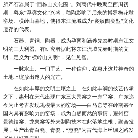
所产石器属于“西樵山文化圈”。到商代中晚期至西周初
期，粤东“浮滨文化”兴盛，釉陶影响了后来的博罗梅花墩
窑场、横岭山墓地，使得东江流域成为“夔纹陶类型”文化
遗存的代表。
石器、青铜、陶器，成为孕育和涵养先秦时期东江文
明的三大利器。有研究者据此将东江流域先秦时期的文
明，定义为“横岭山文明”，见仁见智。
一脉水土、一门手艺、一种信仰，在惠州这片神奇的
土地上绽放出迷人的光芒。
在如此丰厚的文明土壤之上，在如此丰润的技艺传承
之下，惠州在宋代出现广东三大民窑之一东平窑、广东迄
今为止考古发现规模最大的窑场——白马窑等在岭南甚至
国内具有影响力的窑场，成为自然而然的事情，耀州窑、
景德镇窑、龙泉窑等外来制陶技术在此落地生根，融合发
展，生产出青白瓷、青瓷，“惠瓷”为古代海上丝绸之路发