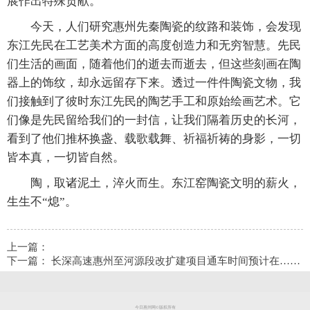
展作出特殊贡献。
今天，人们研究惠州先秦陶瓷的纹路和装饰，会发现
东江先民在工艺美术方面的高度创造力和无穷智慧。先民
们生活的画面，随着他们的逝去而逝去，但这些刻画在陶
器上的饰纹，却永远留存下来。透过一件件陶瓷文物，我
们接触到了彼时东江先民的陶艺手工和原始绘画艺术。它
们像是先民留给我们的一封信，让我们隔着历史的长河，
看到了他们推杯换盏、载歌载舞、祈福祈祷的身影，一切
皆本真，一切皆自然。
陶，取诸泥土，淬火而生。东江窑陶瓷文明的薪火，
生生不“熄”。
上一篇：
下一篇：
长深高速惠州至河源段改扩建项目通车时间预计在……
今日惠州网©版权所有