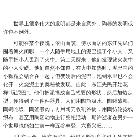
世界上很多伟大的发明都是来自意外，陶器的发明或
许也不例外。
可能在某个夜晚，依山而筑、傍水而居的东江先民们
围着篝火闲聊，一个人随手用地上的泥巴捏了个小人，又
随手把小人丢到了火中。第二天醒来，他们发现篝火灰中
的小人变硬。他们自然不知道，在火中加热时，泥巴中的
小颗粒会结合在一起，但变硬后的泥巴，泡到水里也不会
化开，火烧泥土的奥秘被发现。自此，东江先民开始花
样“玩泥巴”。他们把泥捏成自己想要的形状，然后加热定
型，便得到了一件件器具。人们用陶瓶汲水、陶罐盛粮、
陶碗吃饭、陶釜煮肉，再用陶刀收割谷物，用陶纺轮捻线
织布，甚至用陶塑动物进行祭祀活动，期许逝者在另外一
个世界也能如生前一样五谷丰登、六畜兴旺……