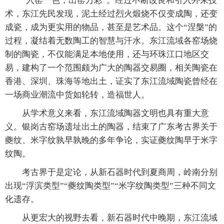
“入窑一色，出窑万彩”。经过不断改良和引入外来技
术，东江先民发现，泥土经过烈火煅烧不仅变成陶，还变
成瓷，成为更实用的物品，甚至是艺术品。这个“涅槃”的
过程，凝结着无数陶工的智慧与汗水。东江流域各窑场烧
制的陶瓷，不仅能满足本地使用，还与环珠江口地区交
易，建构了一个范围颇为广大的陶器交易圈，相关陶瓷在
香港、深圳、珠海等地出土，证实了东江流域陶瓷曾经在
一场商业潮流中货如轮转，造福世人。
从学术意义来看，东江流域陶器文明也具有重大意
义。银岗古窑场遗址出土的陶器，结束了广东考古界关于
夔纹、米字纹孰早孰晚的多年争论，实证夔纹陶早于米字
纹陶。
考古界于是定论，从新石器时代到夏商周，岭南分别
出现“浮滨类型”“夔纹陶类型”“米字纹陶类型”三种不同文
化遗存。
从更宏大的视野去看，新石器时代中晚期，东江流域