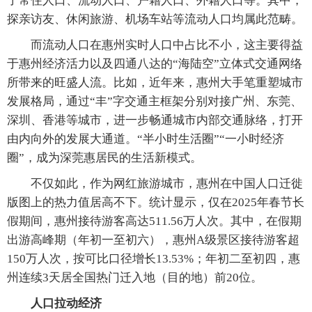
了常住人口、流动人口、户籍人口、外籍人口等。其中，
探亲访友、休闲旅游、机场车站等流动人口均属此范畴。
而流动人口在惠州实时人口中占比不小，这主要得益
于惠州经济活力以及四通八达的“海陆空”立体式交通网络
所带来的旺盛人流。比如，近年来，惠州大手笔重塑城市
发展格局，通过“丰”字交通主框架分别对接广州、东莞、
深圳、香港等城市，进一步畅通城市内部交通脉络，打开
由内向外的发展大通道。“半小时生活圈”“一小时经济
圈”，成为深莞惠居民的生活新模式。
不仅如此，作为网红旅游城市，惠州在中国人口迁徙
版图上的热力值居高不下。统计显示，仅在2025年春节长
假期间，惠州接待游客高达511.56万人次。其中，在假期
出游高峰期（年初一至初六），惠州A级景区接待游客超
150万人次，按可比口径增长13.53%；年初二至初四，惠
州连续3天居全国热门迁入地（目的地）前20位。
人口拉动经济