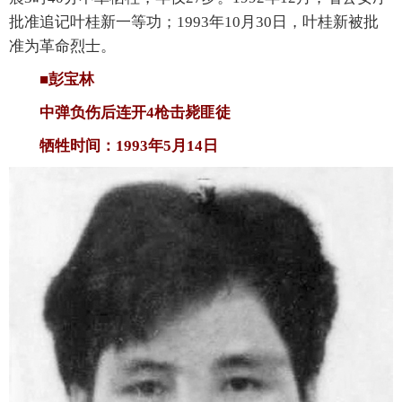
批准追记叶桂新一等功；1993年10月30日，叶桂新被批
准为革命烈士。
■彭宝林
中弹负伤后连开4枪击毙匪徒
牺牲时间：1993年5月14日