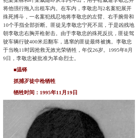
犯梁某栋和叶某威随即从车内冲出，用手枪威逼李敬忠并
将他强行拖入出租车内。在车内，李敬忠与2名案犯展开
殊死搏斗，一名案犯残忍地将李敬忠的左臂、右手腕骨和
10个手指全部折断。匪徒见李敬忠宁死不屈，于是凶残地
朝李敬忠右胸开枪射击。由于李敬忠的殊死反抗，匪徒驾
驶车辆行驶400米后翻车，逃窜的匪徒最终被擒。李敬忠
于当晚11时因抢救无效光荣牺牲，年仅26岁。1995年8月
9日，李敬忠被批准为革命烈士。
■温铎
抓捕歹徒中枪牺牲
牺牲时间：1995年11月19日