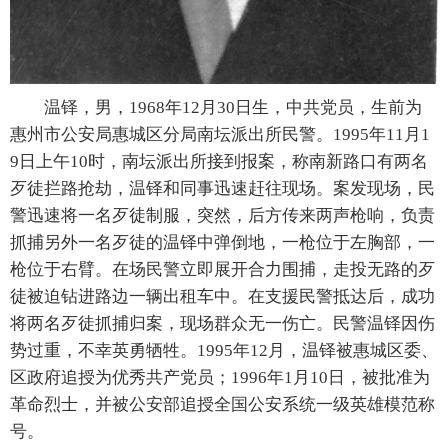
温铎，男，1968年12月30日生，中共党员，生前为
惠州市公安局惠城区分局南坛派出所民警。1995年11月1
9日上午10时，南坛派出所接到报案，称南新路口有两名
歹徒拦路抢劫，温铎和同事迅速赶往现场。案发现场，民
警迅速将一名歹徒制服，突然，后方传来两声枪响，负责
抓捕另外一名歹徒的温铎中弹倒地，一枪位于左胸部，一
枪位于右臂。在场民警立即展开合力围捕，走投无路的歹
徒被迫钻进路边一辆出租车中。在支援民警抵达后，成功
将两名歹徒抓捕归案，现场群众无一伤亡。民警温铎因伤
势过重，不幸英勇牺牲。1995年12月，温铎被惠城区委、
区政府追授为优秀共产党员；1996年1月10日，被批准为
革命烈士，并被公安部追授全国公安系统一级英雄模范称
号。