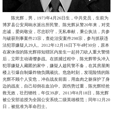
陈光辉，男，1973年4月26日生，中共党员，生前为
博罗县公安局响水派出所民警。陈光辉从警20年来，对党
忠诚，爱岗敬业，尽忠职守，无私奉献，秉公执法，共参
与破获刑事案件23宗，查处治安案件298宗，参与抓获违
法犯罪嫌疑人29人。2012年12月16日下午4时30分，原本
在家休假的陈光辉得知辖区内发生一起持刀砍人重大警情
后，立即主动请缨参战。在抓捕过程中，陈光辉带头冲入
犯罪嫌疑人藏匿的家中，嫌疑人趁民警不备，在其房屋阁
楼上引爆自制爆炸物负隅顽抗。危急时刻，发现险情的陈
光辉不顾个人安危，冲在战友前面，用血肉之躯保护了身
边的战友，自己却倒在血泊中。因伤势过重，陈光辉经抢
救无效，壮烈牺牲，年仅39岁。2013年8月18日，陈光辉
被公安部追授为全国公安系统二级英雄模范；同年12月20
日，被批准为革命烈士。