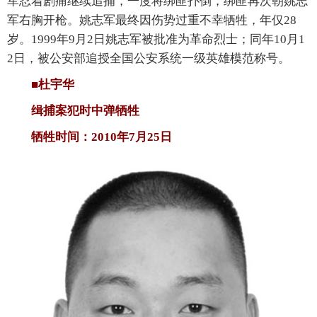
军忍着剧痛继续追捕，一度将绑匪扑倒，绑匪再次朝姚志
军右胸开枪。姚志军最终因伤势过重不幸牺牲，年仅28
岁。1999年9月2日姚志军被批准为革命烈士；同年10月1
2日，被公安部追授全国公安系统一级英雄模范称号。
■杜宇华
缉捕案犯时中弹牺牲
牺牲时间：2010年7月25日