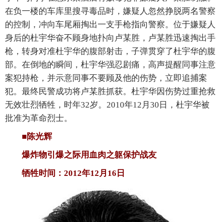
在负一楼的车库里搜寻毒品时，嫌疑人忽然挣脱两名警察
的控制，冲向车尾厢掏出一支手枪指向警察。位于嫌疑人
身后的杜宇华奋不顾身地扑向卢某胜，卢某胜迅速掏出手
枪，转身对准杜宇华的腹部射击，子弹贯穿了杜宇华的腹
部。在倒地的瞬间，杜宇华强忍剧痛，高声提醒同事注意
案犯持枪，并示意同事不要顾及他的伤势，立即追捕案
犯。最终民警成功将卢某胜抓获。杜宇华因伤势过重抢救
无效壮烈牺牲，时年32岁。2010年12月30日，杜宇华被
批准为革命烈士。
■陈光辉
爆炸物引爆之际用血肉之躯保护战友
牺牲时间：2012年12月16日