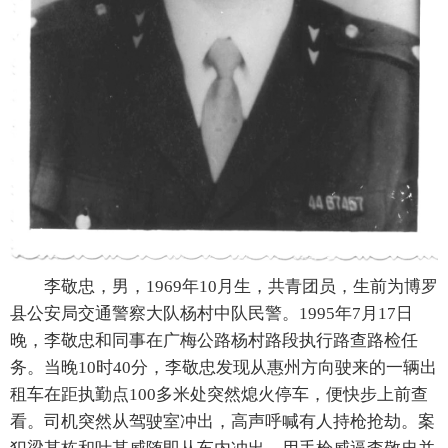
李敬忠，男，1969年10月生，共青团员，生前为博罗
县公安局交通警察大队杨村中队民警。1995年7月17日
晚，李敬忠和同事在广梅公路杨村路段执行路查路检任
务。当晚10时40分，李敬忠发现从惠州方向驶来的一辆出
租车在距执勤点100多米处突然熄火停车，便快步上前查
看。司机突然从驾驶室冲出，高声呼喊有人持枪抢劫。案