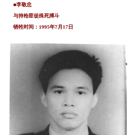
■李敬忠
与持枪匪徒殊死搏斗
牺牲时间：1995年7月17日