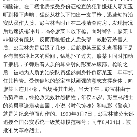
硝酸铵。在二楼北房接受身份证检查的犯罪嫌疑人廖某玉
听到楼下声响，猛然从枕头下抽出一支手枪，迅速劫持治
安队员作人质。彭宝林当时正在二楼清查南房，发现情况
后迅速拔枪冲出，喝令廖某玉放下枪。面对警告，廖某玉
非但没有服从，反而用枪抵住人质头部，威胁要杀害人
质。彭宝林先是后退了几步，后趁廖某玉回头查看楼下是
否有警察冲上来的瞬间，猛地扑了过去。廖某玉同时扣动
了扳机，子弹贴着人质的耳朵射向彭宝林腹部。枪响之
后，被劫为人质的治安队员猛然侧身扑倒廖某玉，牢牢抓
住其枪管。受伤倒地的彭宝林以顽强的意志支撑身体，向
廖某玉连开4枪，当场将其击毙。当天下午，彭宝林由于
伤势严重，经抢救无效壮烈牺牲，年仅25岁。彭宝林烈士
的英勇事迹震动全国，小说《时代惊魂》和电影《警魂》
就是为纪念他而创作的。1993年8月7日，彭宝林被公安部
追授全国公安系统一级英雄模范称号；同年8月24日，被
批准为革命烈士。