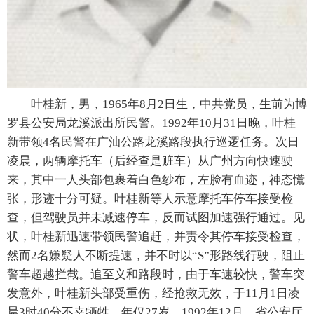
叶桂新，男，1965年8月2日生，中共党员，生前为博
罗县公安局龙溪派出所民警。1992年10月31日晚，叶桂
新带领4名民警在广汕公路龙溪路段执行巡逻任务。次日
凌晨，两辆摩托车（后经查是赃车）从广州方向快速驶
来，其中一人头部包裹着白色纱布，左脸有血迹，神态慌
张，形迹十分可疑。叶桂新等人示意摩托车停车接受检
查，但驾驶员并未减速停车，反而试图加速强行通过。见
状，叶桂新迅速带领民警追赶，并责令其停车接受检查，
然而2名嫌疑人不断提速，并不时以“S”形路线行驶，阻止
警车超越拦截。追至义和路段时，由于车速较快，警车突
发意外，叶桂新头部受重伤，经抢救无效，于11月1日凌
晨3时40分不幸牺牲，年仅27岁。1992年12月，省公安厅