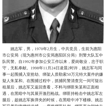
姚志军，男，1970年2月生，中共党员，生前为惠阳
市公安局（现为惠州市公安局惠阳区分局）刑警大队五中
队民警。自1992年参加公安工作以来，爱岗敬业，忠于职
守，无私奉献。1998年11月24日凌晨2时许，姚志军与同
事一起围捕入室抢劫、绑架人质勒索50万元特大案件的嫌
疑人朱某和。在围捕过程中，抓捕民警清查完一间可疑出
租屋后，姚志军又返回查看，不料与绑匪朱某和正面相
遇，在黑暗中与其展开激烈枪战。绑匪持枪击中姚志军左
腿后，趁姚志军换弹夹的时候，在黑暗中冲下楼梯。姚志