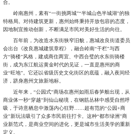
合。
岭南惠州，素有“一街挑两城”“半城山色半城湖”的独
特格局。对待建筑更新，惠州始终秉持开放包容的态度，
因地制宜推动创新，不断满足市民对美好生活的向往。
百年前，为改造水东街狭窄旧貌，惠城改良街道委员
会出台《改良惠城建筑章程》，融合岭南“干栏”与西
方“骑楼”风格，建成商住两宜、中西合璧的水东街骑楼
街，成为东江航运黄金时代的见证，一直是惠州的商
业“旺地”。它还以省级历史文化街区的底蕴，融入夜间经
济，跻身惠州文旅新地标。
近年来，“公园式”商场在惠州如雨后春笋般出现，从
商业体一秒“穿越”到仙山秘境，在钢筋丛林中感受自然呼
吸，于诗意栖息中激荡内心狂野……超有范的“公园+商
业”新玩法吸引了众多市民前往打卡。这种“都市绿洲”商
业新范式，是商业空间的进化，更是城市生活美学的重新
定义。