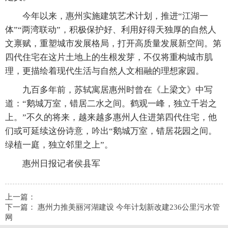
今年以来，惠州实施建筑艺术计划，推进“江湖一
体”“两湾联动”，积极保护好、利用好得天独厚的自然人
文禀赋，重塑城市发展格局，打开高质量发展新空间。第
四代住宅在这片土地上的生根发芽，不仅将重构城市肌
理，更描绘着现代生活与自然人文相融的理想家园。
九百多年前，苏轼寓居惠州时曾在《上梁文》中写
道：“鹅城万室，错居二水之间。鹤观一峰，独立千岩之
上。”不久的将来，越来越多惠州人住进第四代住宅，他
们或可延续这份诗意，吟出“鹅城万室，错居花园之间。
绿植一庭，独立邻里之上”。
惠州日报记者侯县军
上一篇：
下一篇：
惠州力推美丽河湖建设 今年计划新改建236公里污水管
网