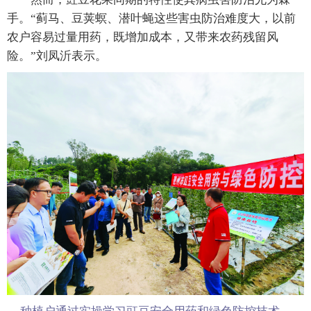
手。“蓟马、豆荚螟、潜叶蝇这些害虫防治难度大，以前
农户容易过量用药，既增加成本，又带来农药残留风
险。”刘凤沂表示。