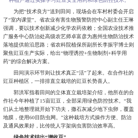
种植户通过实操学习豇豆安全用药和绿色防控技术。
为把“技术良方”送到田间，现场会在车村村委会开启
了“室内课堂”。省农业有害生物预警防控中心副主任王琳
强调，要以技术创新减少化学农药依赖；全国农业技术推
广服务中心防治处高级农艺师卓富彦为惠州生物防治技术
落地提供前沿思路；省农科院植保所副所长李振宇博士则
聚焦豇豆生产实际，给出“物理诱控+生物制剂+科学用
药”的综合解决方案。
田间演示环节则让技术真正“活”了起来。在合作社的
豇豆种植区，一排排直立栽培的豇豆长势喜人。
郭洪军指着田间的立体直立栽培架介绍，他所在的合
作社今年种植了15亩豇豆，全部采用绿色防控技术。“我
们从土地整理就开始下功夫，撒石灰减少地下虫卵，覆盖
地膜，使用60目防虫网。”这种栽培方式操作方便、防治
及通风效果好，比传统人字架病虫害防治效率高。
绿色技术结出“增收豆”