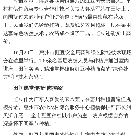
时值深秋，博罗县泰美镇连片的豇豆田长势喜人。车
村村供销蔬菜专业合作社技术负责人郭洪军站在田埂上，
向围拢过来的种植户们讲解道：“蓟马最喜欢藏在花蕊
里，以前我们凭经验打药，既费钱又容易超标，现在采用
这套绿色防控技术，农药成本降了三成，豇豆还能卖上高
价。”
10月29日，惠州市豇豆安全用药和绿色防控技术现场
会在这里举行。130余名基层农技人员与种植户通过室内
讲座、田间实操，精准掌握破解豇豆种植痛点的“绿色处
方”和“技术密码”。
田间课堂传授“防控经”
豇豆作为广东人喜爱的家常菜，在惠州种植普遍但规
模分散。惠州市农业农村综合服务中心植物保护部部长刘
凤沂介绍：“全市豇豆种植以小户为主，农户根据自身情
况选择不同季节种植。”
然而，豇豆花果同期的特性使其病虫害防治尤为棘