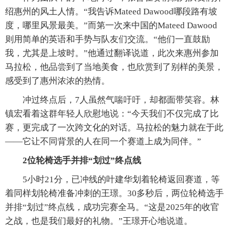
绍惠州的风土人情。“我告诉Mateed Dawood哪段路有坡
度，哪里风景最美。”而第一次来中国的Mateed Dawood
则用简单的英语和手势与队友们交流。“他们一直鼓励
我，尤其是上坡时。”他通过翻译说道，此次来惠州参加
马拉松，他品尝到了当地美食，也欣赏到了别样的美景，
感受到了惠州浓浓的热情。
冲过终点后，7人虽然气喘吁吁，却都面带笑容。林
镇宏看着这群年轻人欣慰地说：“今天我们不仅完成了比
赛，更完成了一次跨文化的对话。马拉松的魅力就在于此
——它让不同背景的人在同一个赛道上成为同伴。”
2位轮椅选手并排“划过”终点线
5小时21分，已冲线的叶建华划着轮椅返回赛道，等
着同样划轮椅准备冲刺的王璟。30多秒后，两位轮椅选手
并排“划过”终点线，成功完赛全马。“这是2025年的收官
之战，也是我们最好的礼物。”王璟开心地说道。