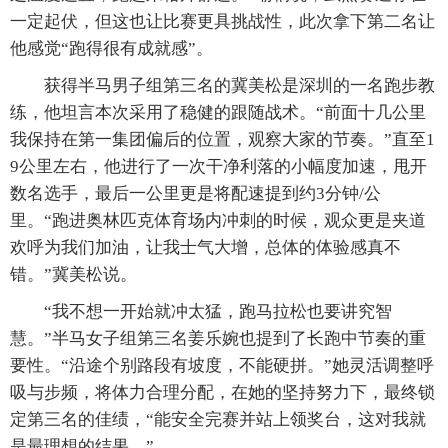
一定起伏，但这也让比赛更具挑战性，此次拿下第二名让
他感觉“跑得很有成就感”。
获得半马男子组第三名的冀美松是深圳的一名跑步教
练，他坦言本次采用了稳健的跟随战术。“前面十几公里
我保持在第一集团偏后的位置，观察大家的节奏。”直至1
9公里左右，他进行了一次干净利落的小幅度加速，甩开
数名选手，最后一公里更是将配速提到约3分钟/公
里。“跑进奥林匹克体育场内冲刺的时候，观众更是夹道
欢呼为我们加油，让我士气大增，总体的体验感真不
错。”冀美松说。
“我不想一开始就冲太猛，跑马拉松也要讲究智
慧。”半马女子组第三名姜乐婉也提到了长跑中节奏的重
要性。“沿途个别路段有坡度，不能硬拼。”她灵活调整呼
吸与步频，将体力合理分配，在她的坚持努力下，最终锁
定第三名的佳绩，“能安全完赛并站上领奖台，这对我就
是最理想的结果。”