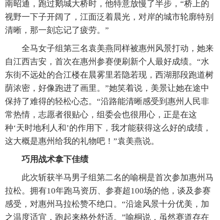
南昭通，跑过鹅城大桥时，他特意放慢了半步，“桥上的
视野一下子开阔了，江面泛着晨光，对岸的城市轮廓特别
清晰，那一刻忘记了疲劳。”
全马女子组第三名袁美燕同样被惠州风景打动，她来
自江西吉安，首次在惠州参赛便刷新个人最好成绩。“水
东街不远处的合江楼在晨雾里若隐若现，西湖那段跑道树
荫浓密，好像跑进了画里。”她笑着说，美景让她在途中
保持了难得的轻松心态。“沿路能清晰感受到惠州人民非
常热情，志愿者很贴心，组委会也很用心，正是在这
种‘天时地利人和’的作用下，我才能获得这么好的成绩，
这大概是惠州给我的礼物吧！”袁美燕说。
巧用战术拿下佳绩
此次斩获半马男子组第二名的喻桐是首次参加惠州马
拉松。拥有10年跑马资历、参赛超100场的他，谈及参赛
感受，对惠州马拉松赞不绝口。“沿途风景十分优美，加
之温度适宜，跑起来格外舒适。”喻桐说，虽然赛道存在