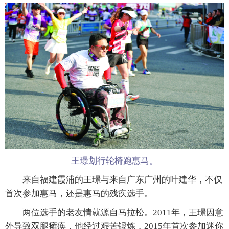
王璟划行轮椅跑惠马。
来自福建霞浦的王璟与来自广东广州的叶建华，不仅
首次参加惠马，还是惠马的残疾选手。
两位选手的老友情就源自马拉松。2011年，王璟因意
外导致双腿瘫痪，他经过艰苦锻炼，2015年首次参加迷你