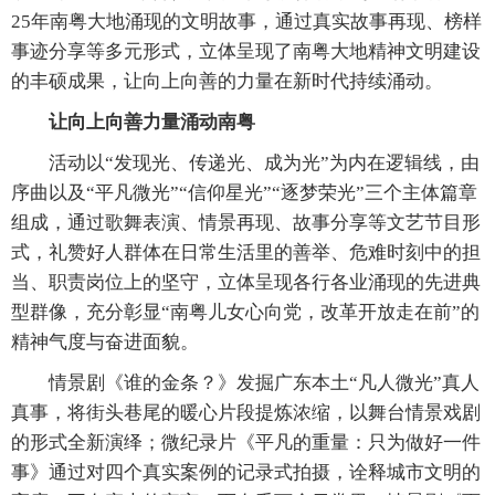
25年南粤大地涌现的文明故事，通过真实故事再现、榜样
事迹分享等多元形式，立体呈现了南粤大地精神文明建设
的丰硕成果，让向上向善的力量在新时代持续涌动。
让向上向善力量涌动南粤
活动以“发现光、传递光、成为光”为内在逻辑线，由
序曲以及“平凡微光”“信仰星光”“逐梦荣光”三个主体篇章
组成，通过歌舞表演、情景再现、故事分享等文艺节目形
式，礼赞好人群体在日常生活里的善举、危难时刻中的担
当、职责岗位上的坚守，立体呈现各行各业涌现的先进典
型群像，充分彰显“南粤儿女心向党，改革开放走在前”的
精神气度与奋进面貌。
情景剧《谁的金条？》发掘广东本土“凡人微光”真人
真事，将街头巷尾的暖心片段提炼浓缩，以舞台情景戏剧
的形式全新演绎；微纪录片《平凡的重量：只为做好一件
事》通过对四个真实案例的记录式拍摄，诠释城市文明的