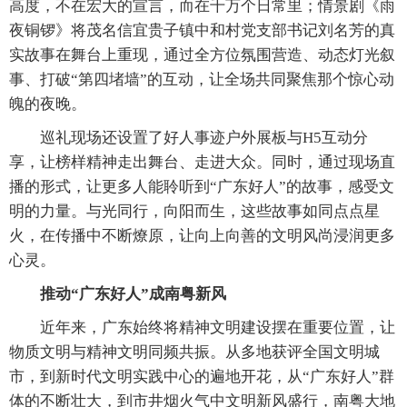
高度，不在宏大的宣言，而在千万个日常里；情景剧《雨
夜铜锣》将茂名信宜贵子镇中和村党支部书记刘名芳的真
实故事在舞台上重现，通过全方位氛围营造、动态灯光叙
事、打破“第四堵墙”的互动，让全场共同聚焦那个惊心动
魄的夜晚。
巡礼现场还设置了好人事迹户外展板与H5互动分
享，让榜样精神走出舞台、走进大众。同时，通过现场直
播的形式，让更多人能聆听到“广东好人”的故事，感受文
明的力量。与光同行，向阳而生，这些故事如同点点星
火，在传播中不断燎原，让向上向善的文明风尚浸润更多
心灵。
推动“广东好人”成南粤新风
近年来，广东始终将精神文明建设摆在重要位置，让
物质文明与精神文明同频共振。从多地获评全国文明城
市，到新时代文明实践中心的遍地开花，从“广东好人”群
体的不断壮大，到市井烟火气中文明新风盛行，南粤大地