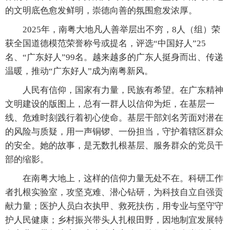
的文明底色愈发鲜明，崇德向善的氛围愈发浓厚。
2025年，南粤大地凡人善举层出不穷，8人（组）荣
获全国道德模范荣誉称号或提名，评选“中国好人”25
名、“广东好人”99名。越来越多的广东人挺身而出、传递
温暖，推动“广东好人”成为南粤新风。
人民有信仰，国家有力量，民族有希望。在广东精神
文明建设的版图上，总有一群人以信仰为炬，在基层一
线、危难时刻践行着初心使命。基层干部刘名芳面对潜在
的风险与质疑，用一声铜锣、一份担当，守护着辖区群众
的安全。她的故事，是无数扎根基层、服务群众的党员干
部的缩影。
在南粤大地上，这样的信仰力量无处不在。科研工作
者扎根实验室，攻坚克难、潜心钻研，为科技自立自强贡
献力量；医护人员白衣执甲、救死扶伤，用专业与坚守守
护人民健康；乡村振兴带头人扎根田野，因地制宜发展特