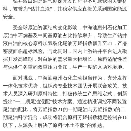
钻井液白油是油气勘探开发过程中不可或缺的关键材
料，被誉为“钻井血液”，其稳定供应直接关系到国家能源
安全。
受全球原油资源结构变化影响，中海油惠州石化加工
原油中环烷基及中间基原油占比持续攀升，导致生产钻井
液白油的核心原料加氢裂化尾油芳烃指数飙升至21，产品
密度面临超标风险。与此同时，国内上游钻井平台进入勘
探开发高峰期，对白油的需求量大幅增长，原料适配性差
与保供任务重的双重压力叠加，生产一度陷入两难境地。
面对挑战，中海油惠州石化主动担当作为，充分发挥
一体化技术优势，组织跨专业技术团队开展联合攻关。技
术人员深入研判原料特性，打破传统生产思维定式，创新
提出“一二期尾油混配”技术方案。通过精准调控不同装置
尾油的配比，将芳烃指数21的一期尾油与芳烃指数5的二
期尾油科学混合，成功将混合原料芳烃指数稳定控制在16
以下，从源头上解决了原料“水土不服”的难题。