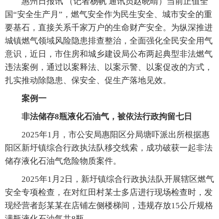
惠州日报讯 （记者杨帆 通讯员赵晓晴）当前正值全
国“安全生产月”，燃气安全作为民生安全、城市安全的重
要基石，直接关系千家万户的生命财产安全。为纵深推进
城镇燃气领域风险隐患排查整治，全面强化全民安全用气
意识，近日，市住房和城乡建设局公布两起典型非法燃气
违法案例，通过以案释法、以案示警、以案促改的方式，
扎实推动除隐患、保安全、促生产落地见效。
案例一
非法储存8瓶液化石油气，被依法行政拘留七日
2025年1月，市公安局惠阳区分局塘吓派出所根据惠
阳区新圩镇综合行政执法队移交线索，成功破获一起非法
储存液化石油气危险物质案件。
2025年1月2日，新圩镇综合行政执法队开展辖区燃气
安全专项检查，在对红田村某士多店进行现场检查时，发
现经营者彭某某在店铺左侧楼梯间，违规存放15公斤规格
满瓶液化石油气共8瓶。