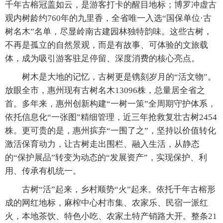
千年古榕冠盖如云，是游客打卡的醒目地标；博罗冲虚古
观内树龄约760年的九里香，全省唯一入选“国保单位·古
树名木”名单，尽显岭南古建园林独特韵味。这些古树，
不再是孤立的自然景观，而是有故事、可体验的文旅载
体，成为吸引游客驻足停留、深度消费的核心亮点。
树木是大地的记忆，古树更是镌刻岁月的“活文物”。
放眼全市，惠州现有古树名木13096株，总量居全省之
首。多年来，惠州创新构建“一树一策”全周期守护体系，
依托信息化“一张图”精细管理，近三年抢救复壮古树2454
株。更可贵的是，惠州摈弃“一围了之”，坚持以价值转化
激活保育动力，让古树走出围栏、融入生活，从静态
的“保护展品”转变为动态的“发展资产”，实现保护、利
用、传承有机统一。
古树“活”起来，乡村顺势“火”起来。依托千年古榕形
成的网红地标，麻榨中心村市集、农家乐、民宿一派红
火，本地茶饮、特色小吃、农家土特产销路大开。整条21