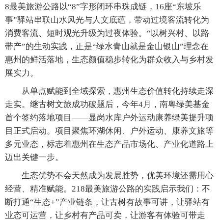
8最美旅游公路以“8”字形闭环串珠成链，16座“东坡乐
事”驿站串联山水风光与人文底蕴，带动过境客流转化为
消费客流、短时观光升级为过夜体验。“以树兴村、以路
带产”的生动实践，正是“绿水青山就是金山银山”理念在
惠州的鲜活落地，生态颜值稳步转化为群众收入与乡村发
展实力。
从单点赋能到全域探索，惠州生态价值转化持续走深
走实。继古树文旅成功破题后，今年4月，南粤绿美基金
首个签约落地项目——显岗水库户外运动康养绿美提升项
目正式启动。项目聚焦环湖休闲、户外运动、康养文旅等
多元业态，标志着惠州在生态产品市场化、产业化道路上
迈出关键一步。
生态优势不会天然成为发展胜势，优美环境还需用心
经营、精准赋能。218最美旅游公路的实践启示我们：不
断打通“生态+”产业链条，让古树有故事可讲，让驿站有
业态可运营，让乡村有产品可卖，让游客有体验可带走