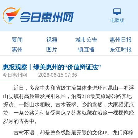
电脑版
要闻
视频
城市公告
惠州日报
惠州
图片
镇直播
东江时报
惠报观察丨绿美惠州的“价值辩证法”
今日惠州网 2026-06-15 07:36
近日，多家中央和省级主流媒体走进环南昆山—罗浮
山县镇村高质量发展引领区，沿着218最美旅游公路实地
探访。一路山水相映、古木苍翠、乡韵盎然，大家频频点
赞。一条公路为何备受青睐？答案就藏在沿途一棵棵饱经
岁月的古树中。
古树不语，却是整条线路最亮眼的文化IP。龙门麻榨