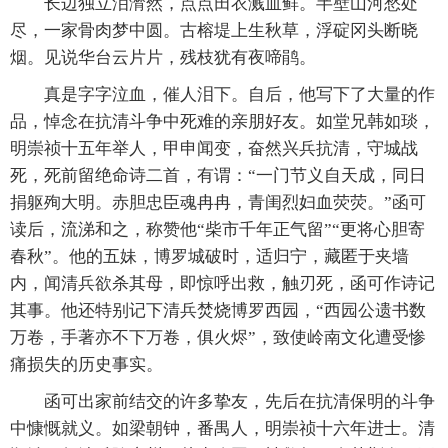
长边独立泪潸然，点点田衣溅血鲜。半壁山河愁处
尽，一家骨肉梦中圆。古榕堤上生秋草，浮碇冈头断晓
烟。见说华台云片片，残枝犹有夜啼鹃。
真是字字泣血，催人泪下。自后，他写下了大量的作
品，悼念在抗清斗争中死难的亲朋好友。如堂兄韩如琰，
明崇祯十五年举人，甲申闻变，奋然兴兵抗清，守城战
死，死前留绝命诗二首，有谓：“一门节义自天成，同日
捐躯殉大明。赤胆忠臣魂冉冉，青闺烈妇血荧荧。”函可
读后，流涕和之，称赞他“柴市千年正气留”“更将心胆寄
春秋”。他的五妹，博罗城破时，适归宁，藏匿于夹墙
内，闻清兵欲杀其母，即惊呼出救，触刃死，函可作诗记
其事。他还特别记下清兵焚烧博罗西园，“西园公遗书数
万卷，手著亦不下万卷，俱火烬”，致使岭南文化遭受惨
痛损失的历史事实。
函可出家前结交的许多挚友，先后在抗清保明的斗争
中慷慨就义。如梁朝钟，番禺人，明崇祯十六年进士。清