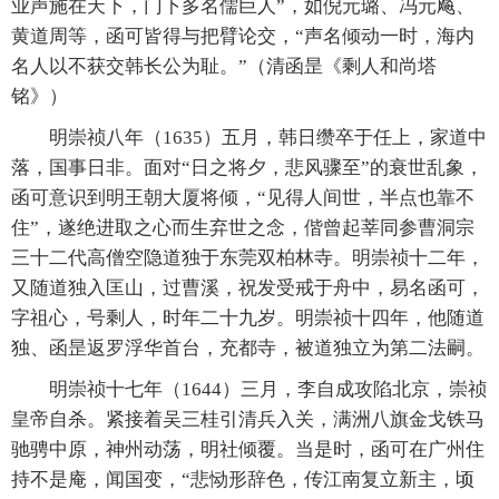
业声施在天下，门下多名儒巨人”，如倪元璐、冯元飚、
黄道周等，函可皆得与把臂论交，“声名倾动一时，海内
名人以不获交韩长公为耻。”（清函昰《剩人和尚塔
铭》）
明崇祯八年（1635）五月，韩日缵卒于任上，家道中
落，国事日非。面对“日之将夕，悲风骤至”的衰世乱象，
函可意识到明王朝大厦将倾，“见得人间世，半点也靠不
住”，遂绝进取之心而生弃世之念，偕曾起莘同参曹洞宗
三十二代高僧空隐道独于东莞双柏林寺。明崇祯十二年，
又随道独入匡山，过曹溪，祝发受戒于舟中，易名函可，
字祖心，号剩人，时年二十九岁。明崇祯十四年，他随道
独、函昰返罗浮华首台，充都寺，被道独立为第二法嗣。
明崇祯十七年（1644）三月，李自成攻陷北京，崇祯
皇帝自杀。紧接着吴三桂引清兵入关，满洲八旗金戈铁马
驰骋中原，神州动荡，明社倾覆。当是时，函可在广州住
持不是庵，闻国变，“悲恸形辞色，传江南复立新主，顷