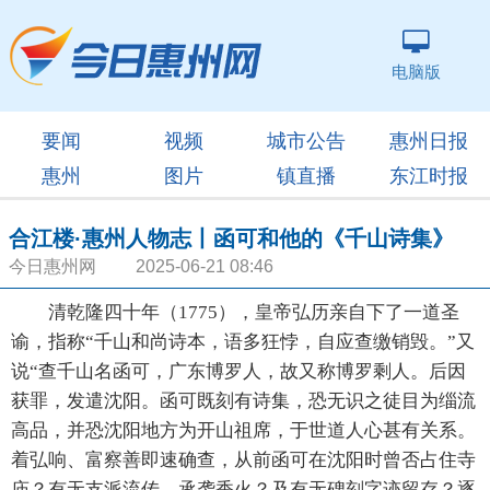
电脑版
要闻
视频
城市公告
惠州日报
惠州
图片
镇直播
东江时报
合江楼·惠州人物志丨函可和他的《千山诗集》
今日惠州网 2025-06-21 08:46
清乾隆四十年（1775），皇帝弘历亲自下了一道圣
谕，指称“千山和尚诗本，语多狂悖，自应查缴销毁。”又
说“查千山名函可，广东博罗人，故又称博罗剩人。后因
获罪，发遣沈阳。函可既刻有诗集，恐无识之徒目为缁流
高品，并恐沈阳地方为开山祖席，于世道人心甚有关系。
着弘响、富察善即速确查，从前函可在沈阳时曾否占住寺
庙？有无支派流传，承袭香火？及有无碑刻字迹留存？逐