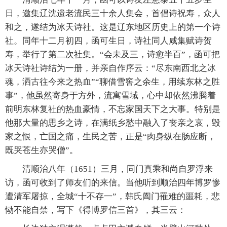
日，邀集辽沈遗老流民三十余人集会，首倡诗祝寿，众人
和之，遂结为冰天诗社。这是辽东地区历史上的第一个诗
社。同年十二月初四，函可生日，诗社同人咸集赋诗贺
寿，举行了第二次社集。“会未及三，诗愈半百”，函可把
冰天诗社诗结为一册，并亲自作序云：“尽东南西北之冰
魂，洒古往今来之热血”“聊借雪窖之余生，用续东林之胜
事”，他虽然寄身于方外，流寓雪域，心中却依然沸腾着
前明东林复社的热血豪情，不忘家国天下之大事。特别是
他那大量的思乡之诗，在满纸乡愁中融入了丧亲之哀，毁
家之恨，亡国之痛，生民之苦，正是“肉身纵在肠应断，
既哭苍生亦哭僧”。
清顺治八年（1651）三月，同门真乘和尚自罗浮来
访，函可收到了师友们的来信。当他听到顺治四年博罗惨
遭清军屠掠，全城“十不存一”，韩氏阖门罹难的噩耗，悲
恸不能自禁，写下《得博罗信三首》，其三云：