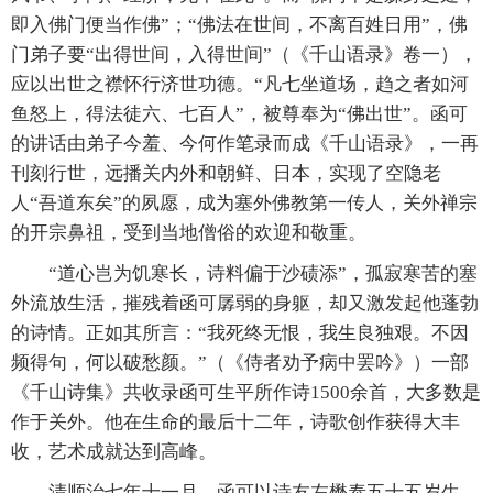
即入佛门便当作佛”；“佛法在世间，不离百姓日用”，佛
门弟子要“出得世间，入得世间”（《千山语录》卷一），
应以出世之襟怀行济世功德。“凡七坐道场，趋之者如河
鱼怒上，得法徒六、七百人”，被尊奉为“佛出世”。函可
的讲话由弟子今羞、今何作笔录而成《千山语录》，一再
刊刻行世，远播关内外和朝鲜、日本，实现了空隐老
人“吾道东矣”的夙愿，成为塞外佛教第一传人，关外禅宗
的开宗鼻祖，受到当地僧俗的欢迎和敬重。
“道心岂为饥寒长，诗料偏于沙碛添”，孤寂寒苦的塞
外流放生活，摧残着函可孱弱的身躯，却又激发起他蓬勃
的诗情。正如其所言：“我死终无恨，我生良独艰。不因
频得句，何以破愁颜。”（《侍者劝予病中罢吟》）一部
《千山诗集》共收录函可生平所作诗1500余首，大多数是
作于关外。他在生命的最后十二年，诗歌创作获得大丰
收，艺术成就达到高峰。
清顺治七年十一月，函可以诗友左懋泰五十五岁生