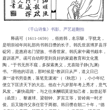
《千山诗集》书影。严艺超翻拍
释函可（1611-1659），俗姓韩，名宗騋，字犹龙，
是明崇祯年间礼部尚书韩日缵的长子。韩氏世居博罗县浮
碇冈，是惠府名门望族、书香世家。韩氏家中藏书颇丰，
庭训甚严。函可自幼即受到良好的家庭教育和文化熏
陶，“于书无所不窥，多探索奥义，尤喜陆子静(九渊)
书。”用他的话说，那时候是“教训日从严，道义日已
康”“读书穷壶奥，落笔竞潇湘”（《秋思》），小小年纪
便立下匡济天下的大志。他在十六岁那年考上秀才，意气
风发，“豪快疏阔”，与之往来酬唱莫逆知己者，如曾起莘
（函昰）、黎遂球、梁朝钟、罗宾王等，皆岭南一时才
俊。后又随侍父亲任官于两都。韩日缵在朝二十年，“德