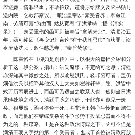
应避嫌，情罪轻重，不敢拟议。谨将原给牌文及函书贴封
送内院，乞敕部察议。”顺治皇帝以“素受眷养，奉命江
南，劳绩可嘉”为由而“姑从宽宥”了洪承畴（据《清实
录》）。身受重伤的函可则被奉旨“拿解来京”。清顺治五
年，函可终因《再变记》言论“有干我朝忌讳”而获罪，诏
令流放沈阳，敕住慈恩寺，“奉旨焚修”。
陈寅恪在《柳如是别传》中，以很大的篇幅介绍和分
析了这一段公案，指出：洪氏避嫌，不定函可之谳，清廷
亦深知其中微妙之处。所以谕慰洪氏，轻罪函可者，盖仍
须借洪氏以招降其他汉人士大夫如瞿稼轩辈。瞿、洪皆中
式万历丙辰进士，而函可乃适当之联系人也。然则当日洪
承畴处境之艰危，清廷手腕之巧妙，于此亦可窥见一斑
矣。很显然，函可得免一死，并非清王朝心生怜悯而施仁
政，而是他们在错综复杂的斗争形势下投鼠忌器而不得不
为之的一种谋略。正是在这种政治博弈之下，函可不但是
满清王朝文字狱的第一个受害者，也成了首位被清政府放