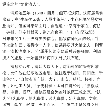
逐东北的“文化流人”。
清顺治五年（1648）四月，函可抵沈阳。沈阳虽号称
盛京，竟“牛车仍杂沓，人屋半荒芜”，生存环境的恶劣可
想而知。但函可泰然面对，自慰道：“幸有千家在，何妨
一砵孤。但令舒杖屦，到此亦良图。”（《初至沈阳》）
对未来的生活并没有失去信心。他致信师兄函昰说：“门
下龙象如云，若得专一人来，使某得尽其夹辅之力，则曹
源一滴长润塞下。”他秉承其师空隐道独兼修释儒、利物
济人的思想，开始盘算如何在关外弘法布道。
清顺治八年，清廷大赦天下，对函可的监管有所放
松，允许他在辽东地区走动。他往返于沈阳、尚阳堡、千
山等地，“自普济历广慈、大宁、永安、慈航、接引、向
阳，凡七坐大刹。”据史料载：函可在讲经时，“尝欲取
易、中庸、楞严、道德四经合为诠释以概三教之宗。”认
为“但为真儒，即为真佛；必为真佛，始为真儒。文章、
风节、学问、经济，无不在此”。而“佛门不是躲身之处，