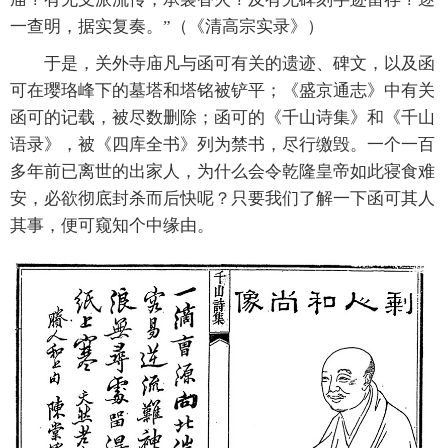
一查明，据实复奏。”（《清高宗实录》）
于是，关外寺庙凡与函可有关的遗迹、碑文，以及函
可在璎珞峰下的墓塔和塔铭被铲平；《盛京通志》中有关
函可的记载，被尽数删除；函可的《千山诗集》和《千山
语录》，被《四库全书》列为禁书，尽行缴毁。一个一百
多年前已离世的出家人，为什么会令乾隆皇帝如此寝食难
安，必欲彻底封杀而后快呢？只要我们了解一下函可其人
其事，便可窥知个中缘由。