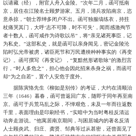
以请藏（经），附官人舟入金陵。”次年二月，函可抵南
京，居住在江陵名士顾梦游家。五月，清兵攻陷南京，恣
意杀掠，“朝士荐绅多闭户不出。函可独服缟练衣，持拄
杖痛哭其门，大呼‘志不可降，时不可失’，闻而感激殉节
者十数人，函可咸作为诗歌以吊”，将“亲见诸死事臣，记
为私史。”这部私史，就是函可以亲身闻见，密记金陵沦
陷时弘光帝被虏，诸臣死节和万民遭殃种种事实的《再变
记》。函可撰写《再变记》，“复黯然形诸歌咏”的激烈言
行，“时人多危之”，担心他会因此招来杀身之祸，而函可
却“为之自若”，置个人安危于度外。
据陈寅恪先生《柳如是别传》的考证，大约在清顺治
三年（1646）暮春，函可曾返回广东，随即于同年再至南
京。函可于兵荒马乱之际，不惮艰危，未及一年而往返数
千里，表面理由是印刷经书，“实暗中为当时粤桂反清运
动奔走游说。”他寓居南京期间，与困居城内的著名反清
人士顾炎武、归庄、龚贤、邹典等过从甚密，还曾面见了