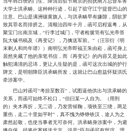
当年韩日缵的门生、降清后驻节南京的招抚南方总督军务
大学士洪承畴。这种种行迹，引起了驻守江宁提督巴山的
注意。巴山是满洲镶黄旗人，与洪承畴早有嫌隙，阴欲罗
致其罪名而排挤之。清顺治四年十月，函可启程返粤，从
聚宝门出南京城，“行李过城门，守者检箧笥有弘光帝答
阮大铖书稿及《再变记》，乃擒送军前。”（汪宗衍《明
末剩人和尚年谱》）南明弘光帝即福王朱由崧，函可身上
居然夹藏了他的亲笔书信，而《再变记》的内容又是如此
触犯满清的忌讳，更让人生疑的是，函可这次出城的护行
牌文，是明朝降臣洪承畴所发，这就让巴山愈益怀疑洪氏
牵涉案中。
巴山对函可“考掠至数百”，试图逼他供出与洪承畴的
关系，而函可始终不松口，“但曰某一人自为。（用刑
的）夹木再折，无二语，乃发营候鞠，项铁至三绕，两足
重伤，走二十里如平时”，真不愧为铮铮铁汉，途人为之
肃然起敬，也使当事者无可奈何。洪承畴身涉案中，为避
嫌自保，径将此案移送北京，说是“臣与函可有世谊，理