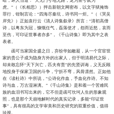
暗，坏人当道：“天无门兮地无路，龙为鱼兮鼠为
虎。”（《长相思》）抨击新朝文网密布，以文字狱掩饰
罪行，钳制言论：“四海尽秦坑，诗书同一炬。”（《哭吴
岸先》）正如袁行云《清人诗集叙录》所言：“清初高僧
诗，以粤东为冠，慷慨任气，磊落使才，怨而近怒，哀而
至伤，可印证世事者亦多”，《千山诗集》即为其中之表
表者。
函可当家国全盛之日，弃纷华如敝屣，从一个官宦世
家的贵公子成为隐身方外的出家人，但于明清易代之际，
却未敢忘怀“天下兴亡，匹夫有责”的先贤训诲，义无反顾
地投身于保家卫国的斗争，宁折不弯，风骨凛然。正如他
在《读杜诗》中所说，“公诗化作血，予血化作诗。不知
诗与血，万古湿淋漓。”《千山诗集》是和着一个苦难民
族的血泪书写出来的，它不但是函可坎坷人生的形象观
照，也是那个天崩地解时代的真实记录，多能“印证世
事”，具有很高的文学审美和历史研究的双重价值，值得
珍视。