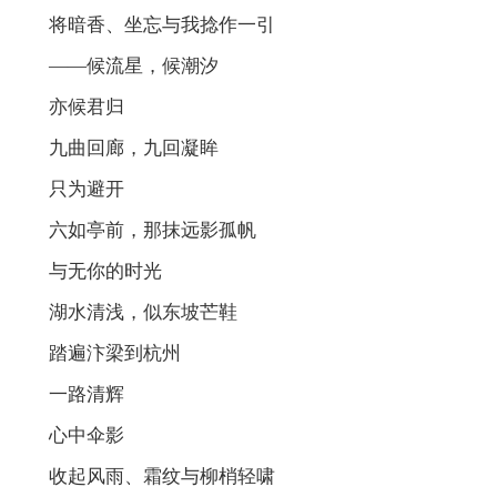
将暗香、坐忘与我捻作一引
——候流星，候潮汐
亦候君归
九曲回廊，九回凝眸
只为避开
六如亭前，那抹远影孤帆
与无你的时光
湖水清浅，似东坡芒鞋
踏遍汴梁到杭州
一路清辉
心中伞影
收起风雨、霜纹与柳梢轻啸