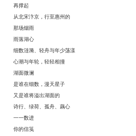
再撑起
从北宋汴京，行至惠州的
那场烟雨
雨落湖心
细数涟漪、轻舟与年少荡漾
心潮与年轮，轻轻相撞
湖面微澜
是谁在细数，漫天星子
又是谁将溢出湖面的
诗行、绿荷、孤舟、藕心
一一数进
你的信笺