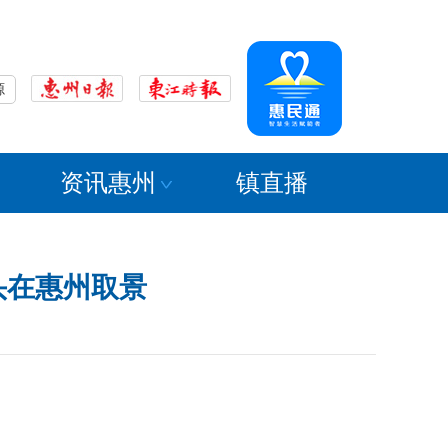
源
资讯惠州
镇直播
头在惠州取景