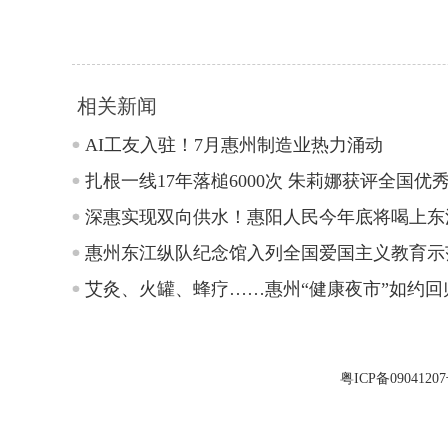
相关新闻
AI工友入驻！7月惠州制造业热力涌动
扎根一线17年落槌6000次 朱莉娜获评全国优
深惠实现双向供水！惠阳人民今年底将喝上东
惠州东江纵队纪念馆入列全国爱国主义教育示
艾灸、火罐、蜂疗……惠州“健康夜市”如约回
粤ICP备0904120