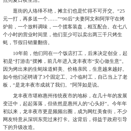
点亮夏日夜生活。
逛街的人络绎不绝，摊主们也是忙得不可开交。“25
元一打，再多送一个……”“90后”夫妻阿文和阿萍守在烤
炉前，一个放料调味，一个揽客装盘，相互配合。在七八
个小时的营业时间里，他们至少可以卖出两三千只烤生
蚝，节假日销量翻倍。
10年前，他们同在一个饭店打工，后来决定创业，起
初是“打游击”摆摊，前几年进入龙丰夜市“安心做生意”。
因为烤出来的生蚝味道鲜美、价格亲民，生意越来越好。
如今他们还聘请了3个固定工、2个临时工，自己当上了老
板，“是龙丰夜市成就了我们。”阿萍如是说。
龙丰夜市堪称惠州传统夜市的地标，在几十年的发展
变迁中，起起落落，但依然是惠州人的“心头好”。今年年
初以来，龙丰夜市更是频频出圈，成为网红美食街，不少
网友特意从深圳东莞过来打卡。这背后，得益于政府引导
下的升级改造。