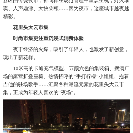
县区的传统夜市，都同样在规范管理中重焕生机，灯火璀
璨、人声鼎沸、大快朵颐……因为夜市，这座城市越夜越
精彩。
花里头大云市集
时尚市集更注重沉浸式消费体验
夜市经济的火爆，吸引了年轻人，也激发了新创意，
玩出了新花样。
10米高的卡通充气模型、五颜六色的集装箱、摆满广
场的露营折叠座椅、热情招呼的“手打柠檬”小姐姐、抱着
吉他的驻场歌手……汇聚各种潮流元素的花里头大云市
集，正成为年轻人喜欢的“夜场”。