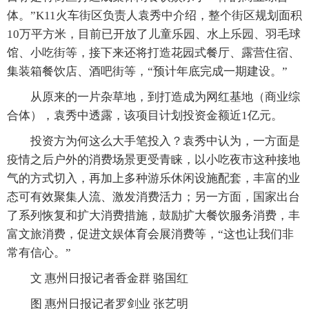
体。”K11火车街区负责人袁秀中介绍，整个街区规划面积
10万平方米，目前已开放了儿童乐园、水上乐园、羽毛球
馆、小吃街等，接下来还将打造花园式餐厅、露营住宿、
集装箱餐饮店、酒吧街等，“预计年底完成一期建设。”
从原来的一片杂草地，到打造成为网红基地（商业综
合体），袁秀中透露，该项目计划投资金额近1亿元。
投资方为何这么大手笔投入？袁秀中认为，一方面是
疫情之后户外的消费场景更受青睐，以小吃夜市这种接地
气的方式切入，再加上多种游乐休闲设施配套，丰富的业
态可有效聚集人流、激发消费活力；另一方面，国家出台
了系列恢复和扩大消费措施，鼓励扩大餐饮服务消费，丰
富文旅消费，促进文娱体育会展消费等，“这也让我们非
常有信心。”
文 惠州日报记者香金群 骆国红
图 惠州日报记者罗剑业 张艺明