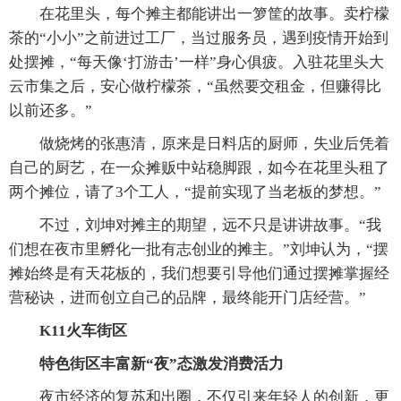
在花里头，每个摊主都能讲出一箩筐的故事。卖柠檬
茶的“小小”之前进过工厂，当过服务员，遇到疫情开始到
处摆摊，“每天像‘打游击’一样”身心俱疲。入驻花里头大
云市集之后，安心做柠檬茶，“虽然要交租金，但赚得比
以前还多。”
做烧烤的张惠清，原来是日料店的厨师，失业后凭着
自己的厨艺，在一众摊贩中站稳脚跟，如今在花里头租了
两个摊位，请了3个工人，“提前实现了当老板的梦想。”
不过，刘坤对摊主的期望，远不只是讲讲故事。“我
们想在夜市里孵化一批有志创业的摊主。”刘坤认为，“摆
摊始终是有天花板的，我们想要引导他们通过摆摊掌握经
营秘诀，进而创立自己的品牌，最终能开门店经营。”
K11火车街区
特色街区丰富新“夜”态激发消费活力
夜市经济的复苏和出圈，不仅引来年轻人的创新，更