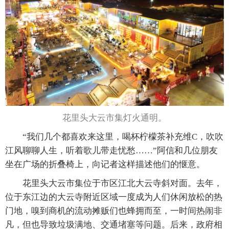
花里头大云市集灯火通明。
“我们几个都喜欢来这里，喝杯柠檬茶补充维C，吹吹
江风聊聊人生，听着歌儿带走忧愁……”阿信和几位朋友
坐在广场的折叠椅上，向记者这样描述他们的惬意。
花里头大云市集位于市区江北大云寺斜对面。去年，
位于东江边的大云寺附近区域一度成为人们休闲放松的热
门地，嗅到商机的流动摊贩们也蜂拥而至，一时间热闹非
凡，但也导致垃圾满地、交通堵塞等问题。后来，政府相