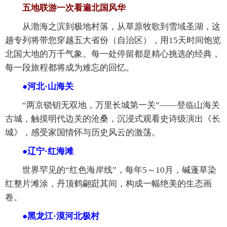
五地联游一次看遍北国风华
从渤海之滨到极地村落，从草原牧歌到雪域圣湖，这
趟专列将带您穿越五大省份（自治区），用15天时间饱览
北国大地的万千气象。每一处停留都是精心挑选的经典，
每一段旅程都将成为难忘的回忆。
●河北·山海关
“两京锁钥无双地，万里长城第一关”——登临山海关
古城，触摸明代边关的沧桑，沉浸式观看史诗级演出《长
城》，感受家国情怀与历史风云的激荡。
●辽宁·红海滩
世界罕见的“红色海岸线”，每年5～10月，碱蓬草染
红整片滩涂，丹顶鹤翩跹其间，构成一幅绝美的生态画
卷。
●黑龙江·漠河北极村