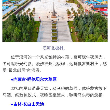
漠河北极村。
位于漠河的一个风光独特的村落，夏可观午夜风光，
冬可追极光幻影。漫步神州北极碑，远眺俄罗斯村庄，感
受“最北邮局”的浪漫。
●内蒙古·呼伦贝尔大草原
22℃的夏日避暑天堂，骑马驰骋草原，体验蒙古族下
马酒、祭敖包仪式，夜晚围坐篝火，聆听马头琴的悠扬。
●吉林·长白山天池