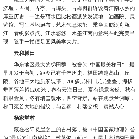
济堰，古街、古亭、古埠头、古樟树群诉说着江南水乡的
厚重历史；一边是丽水巴比松画派的发源地，油画院、展
览馆、写生基地遍布，艺术气息浓郁。乘坐画舫泛舟瓯
江，看帆影点点、江水悠悠，水墨江南的意境在此完美呈
现，随手一拍便是国风美学大片。
云和梯田
华东地区最大的梯田群，被誉为“中国最美梯田”，最
早开发于唐初，距今已有千年历史。梯田跨越高山、丘
陵、谷地三大地质景观带，700多层梯田层层叠叠，海拔
垂直落差超1200米，春有云海日出、夏有绿意盎然、秋有
稻浪金黄，冬有瑞雪覆禾，四季皆景。站在观景台俯瞰，
梯田宛若大地的指纹，与云雾、村落交织，震撼人心。
杨家堂村
藏在松阳悬崖之上的古村落，被《中国国家地理》誉
为“最后的江南秘境”。村落依山而建，五层土木结构民居