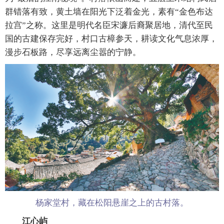
群错落有致，黄土墙在阳光下泛着金光，素有“金色布达
拉宫”之称。这里是明代名臣宋濂后裔聚居地，清代至民
国的古建保存完好，村口古樟参天，耕读文化气息浓厚，
漫步石板路，尽享远离尘嚣的宁静。
杨家堂村，藏在松阳悬崖之上的古村落。
江心屿