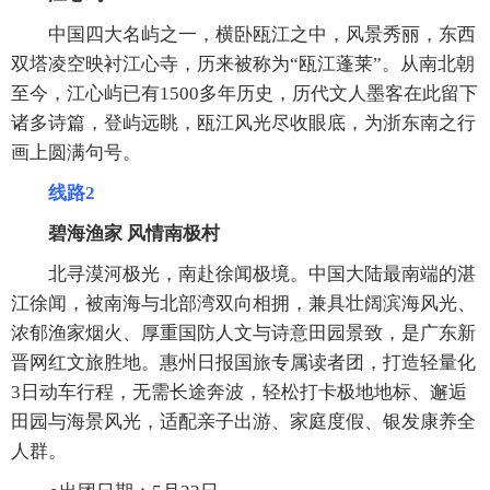
中国四大名屿之一，横卧瓯江之中，风景秀丽，东西
双塔凌空映衬江心寺，历来被称为“瓯江蓬莱”。从南北朝
至今，江心屿已有1500多年历史，历代文人墨客在此留下
诸多诗篇，登屿远眺，瓯江风光尽收眼底，为浙东南之行
画上圆满句号。
线路2
碧海渔家 风情南极村
北寻漠河极光，南赴徐闻极境。中国大陆最南端的湛
江徐闻，被南海与北部湾双向相拥，兼具壮阔滨海风光、
浓郁渔家烟火、厚重国防人文与诗意田园景致，是广东新
晋网红文旅胜地。惠州日报国旅专属读者团，打造轻量化
3日动车行程，无需长途奔波，轻松打卡极地地标、邂逅
田园与海景风光，适配亲子出游、家庭度假、银发康养全
人群。