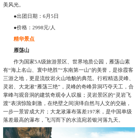
美风光。
●出团日期：6月5日
●价格：2998元/人
精华景点
雁荡山
作为国家5A级旅游景区、世界地质公园，雁荡山素
有“海上名山、寰中绝胜”“东南第一山”的美誉，是徐霞客
三游之地，更是流纹岩火山地貌的典范。行程精选灵峰、
灵岩、大龙湫“雁荡三绝”，灵峰的奇峰异洞巧夺天工，合
掌峰与观音洞的建筑奇观令人叹服；灵岩景区的“灵岩飞
渡”表演惊险刺激，在绝壁之间演绎自然与人文的交融，
一步一景皆成大片；大龙湫瀑布落差197米，是中国单级
落差最高的瀑布，飞泻而下的水流宛若银河落九天。