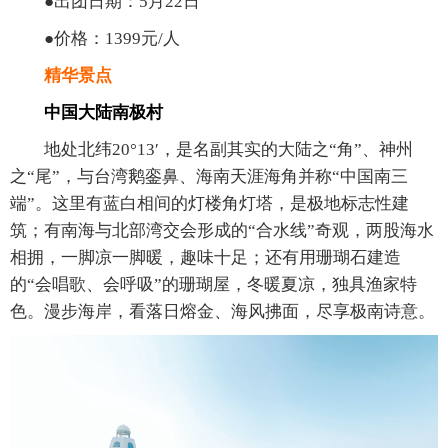
●出团日期：5月22日
●价格：1399元/人
精华景点
中国大陆南极村
地处北纬20°13′，是名副其实的大陆之“角”、神州
之“尾”，与台湾鹅銮鼻、海南天涯海角并称“中国南三
端”。这里有蓝白相间的灯楼角灯塔，是极地标志性建
筑；有南海与北部湾交会形成的“合水线”奇观，两股海水
相拥，一脚凉一脚暖，趣味十足；还有用珊瑚石建造
的“会唱歌、会呼吸”的珊瑚屋，冬暖夏凉，独具渔家特
色。漫步海岸，看落日熔金、海风拂面，尽享极南诗意。