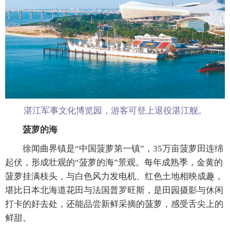
湛江军事文化博览园，游客可登上退役湛江舰。
菠萝的海
徐闻曲界镇是“中国菠萝第一镇”，35万亩菠萝田连绵
起伏，形成壮观的“菠萝的海”景观。每年成熟季，金黄的
菠萝挂满枝头，与白色风力发电机、红色土地相映成趣，
堪比日本北海道花田与法国普罗旺斯，是田园摄影与休闲
打卡的好去处，还能品尝新鲜采摘的菠萝，感受舌尖上的
鲜甜。