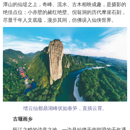
潭山的仙堤之上，奇峰、流水、古木相映成趣，是摄影的
绝佳点位；小赤壁的赭红绝壁、倪翁洞的历代摩崖石刻，
尽显千年人文底蕴，漫步其间，仿佛误入仙侠世界。
缙云仙都鼎湖峰状如春笋，直插云霄。
古堰画乡
瓯江之畔的诗意之地，一边是始建于南朝梁的千年通