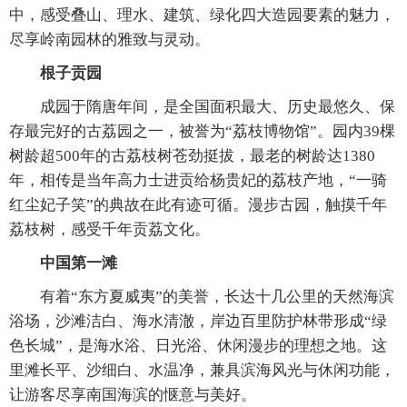
中，感受叠山、理水、建筑、绿化四大造园要素的魅力，
尽享岭南园林的雅致与灵动。
根子贡园
成园于隋唐年间，是全国面积最大、历史最悠久、保
存最完好的古荔园之一，被誉为“荔枝博物馆”。园内39棵
树龄超500年的古荔枝树苍劲挺拔，最老的树龄达1380
年，相传是当年高力士进贡给杨贵妃的荔枝产地，“一骑
红尘妃子笑”的典故在此有迹可循。漫步古园，触摸千年
荔枝树，感受千年贡荔文化。
中国第一滩
有着“东方夏威夷”的美誉，长达十几公里的天然海滨
浴场，沙滩洁白、海水清澈，岸边百里防护林带形成“绿
色长城”，是海水浴、日光浴、休闲漫步的理想之地。这
里滩长平、沙细白、水温净，兼具滨海风光与休闲功能，
让游客尽享南国海滨的惬意与美好。