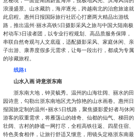
意秘境；一面是南国蔚蓝海岸，揽极地风光、滨海风情的
浪漫盛景。山水藏韵，海岸逐光，跨越南北的治愈旅途就
此启程。惠州日报国际旅行社匠心打磨两大精品出游线
路，推出温州·丽水高铁5日摄影采风之旅与中国大陆南极
村动车3日读者团，以专业行程规划、高品质服务保障，
串联自然奇观与人文底蕴，适配摄影采风、家庭休闲、亲
子出游、康养度假多元需求，让每一段出行，都成为专属
的珍藏旅程。
线路1
山水入画 诗意浙东南
浙东南大地，钟灵毓秀。温州的山海壮阔、丽水的田
园诗意，勾勒出浙东南地区尤为惊艳的山水画卷。惠州日
报国旅定制的温州+丽水5日线路，聚焦摄影爱好者与休闲
游客的双重需求，将雁荡山的雄奇、仙都的仙气、梯田的
壮阔、古村的静谧一网打尽，全程高铁往返、四星住宿、
特色美食相伴，让旅行舒适又惬意，用镜头定格浙东南最