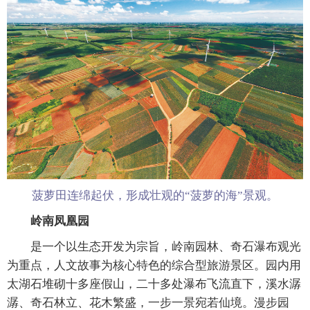
菠萝田连绵起伏，形成壮观的“菠萝的海”景观。
岭南凤凰园
是一个以生态开发为宗旨，岭南园林、奇石瀑布观光
为重点，人文故事为核心特色的综合型旅游景区。园内用
太湖石堆砌十多座假山，二十多处瀑布飞流直下，溪水潺
潺、奇石林立、花木繁盛，一步一景宛若仙境。漫步园