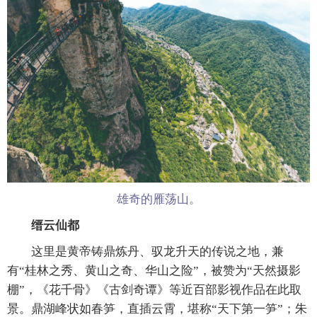
雄奇的雁荡山。
缙云仙都
这里是黄帝铸鼎炼丹、驭龙升天的传说之地，兼
有“桂林之秀、黄山之奇、华山之险”，被赞为“天然摄影
棚”，《花千骨》《古剑奇谭》等近百部影视作品在此取
景。鼎湖峰状如春笋，直插云霄，堪称“天下第一笋”；朱