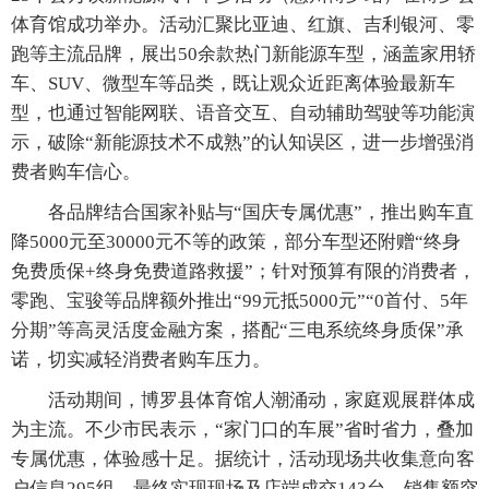
体育馆成功举办。活动汇聚比亚迪、红旗、吉利银河、零
跑等主流品牌，展出50余款热门新能源车型，涵盖家用轿
车、SUV、微型车等品类，既让观众近距离体验最新车
型，也通过智能网联、语音交互、自动辅助驾驶等功能演
示，破除“新能源技术不成熟”的认知误区，进一步增强消
费者购车信心。
各品牌结合国家补贴与“国庆专属优惠”，推出购车直
降5000元至30000元不等的政策，部分车型还附赠“终身
免费质保+终身免费道路救援”；针对预算有限的消费者，
零跑、宝骏等品牌额外推出“99元抵5000元”“0首付、5年
分期”等高灵活度金融方案，搭配“三电系统终身质保”承
诺，切实减轻消费者购车压力。
活动期间，博罗县体育馆人潮涌动，家庭观展群体成
为主流。不少市民表示，“家门口的车展”省时省力，叠加
专属优惠，体验感十足。据统计，活动现场共收集意向客
户信息295组，最终实现现场及店端成交143台，销售额突