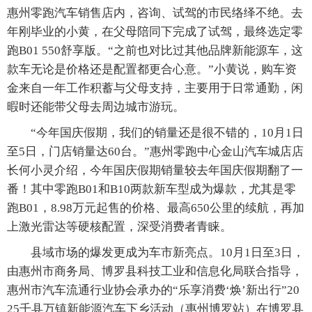
惠州零跑汽车销售店内，咨询、试驾的市民络绎不绝。去
年刚毕业的小黄，在父母陪同下完成了试驾，最终选定零
跑B01 550舒享版。“之前也对比过其他品牌新能源车，这
款车无论是价格还是配置都更合心意。”小黄说，购车资
金来自一年工作积蓄与父母支持，主要用于日常通勤，闲
暇时还能带父母去周边城市游玩。
“今年国庆假期，我们的销量还是很不错的，10月1日
至5日，门店销量达60台。”惠州零跑中心金山汽车城店店
长何小灵介绍，今年国庆假期销量较去年国庆假期翻了一
番！其中零跑B01和B10两款新车型成为爆款，尤其是零
跑B01，8.98万元起售的价格、最高650公里的续航，再加
上激光雷达等硬核配置，深受消费者青睐。
县域市场的爆发更成为车市新亮点。10月1日至3日，
由惠州市商务局、博罗县科技工业和信息化局联合指导，
惠州市汽车流通行业协会承办的“乐享消费‘焕’新出行”20
25千县万镇新能源汽车下乡活动（惠州博罗站）在博罗县