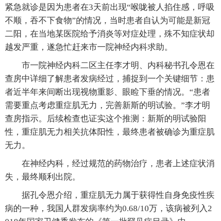
紧急就诊是因为患者在3天前出现“喉咙被人掐住感，呼吸
不顺，吞不下食物”的情况，当时患者自认为可能是新冠
二阳，在当地某医院给予消炎等对症处理，殊不知症状却
越发严重，遂急忙赶来市一院神经内科求助。
市一院神经内科二区主任李才明、内科秘书孔令恩在
查房中详细了解患者发病经过，捕捉到一个关键细节：患
者近半年来间断出现视物重影、眼睑下垂的情况。“患者
需要重点考虑重症肌无力，完善新斯的明试验。”李才明
查房指示。后续检查也证实这个推测：新斯的明试验阳
性，重症肌无力相关抗体阳性，最终患者被确诊为重症肌
无力。
在神经内科，经过规范的药物治疗，患者上述症状消
失，最终顺利出院。
据孔令恩介绍，重症肌无力属于获得性自身免疫性疾
病的一种，我国人群发病率约为0.68/10万，该病被列入2