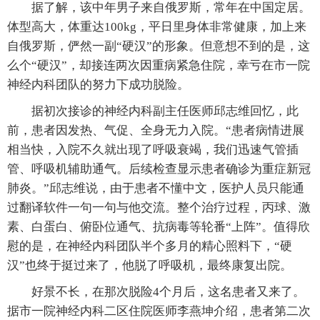
据了解，该中年男子来自俄罗斯，常年在中国定居。
体型高大，体重达100kg，平日里身体非常健康，加上来
自俄罗斯，俨然一副“硬汉”的形象。但意想不到的是，这
么个“硬汉”，却接连两次因重病紧急住院，幸亏在市一院
神经内科团队的努力下成功脱险。
据初次接诊的神经内科副主任医师邱志维回忆，此
前，患者因发热、气促、全身无力入院。“患者病情进展
相当快，入院不久就出现了呼吸衰竭，我们迅速气管插
管、呼吸机辅助通气。后续检查显示患者确诊为重症新冠
肺炎。”邱志维说，由于患者不懂中文，医护人员只能通
过翻译软件一句一句与他交流。整个治疗过程，丙球、激
素、白蛋白、俯卧位通气、抗病毒等轮番“上阵”。值得欣
慰的是，在神经内科团队半个多月的精心照料下，“硬
汉”也终于挺过来了，他脱了呼吸机，最终康复出院。
好景不长，在那次脱险4个月后，这名患者又来了。
据市一院神经内科二区住院医师李燕坤介绍，患者第二次