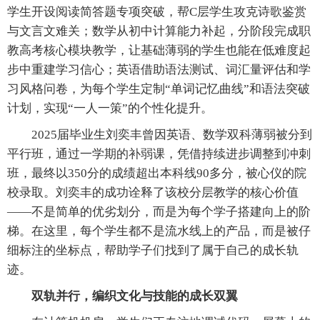
学生开设阅读简答题专项突破，帮C层学生攻克诗歌鉴赏
与文言文难关；数学从初中计算能力补起，分阶段完成职
教高考核心模块教学，让基础薄弱的学生也能在低难度起
步中重建学习信心；英语借助语法测试、词汇量评估和学
习风格问卷，为每个学生定制“单词记忆曲线”和语法突破
计划，实现“一人一策”的个性化提升。
2025届毕业生刘奕丰曾因英语、数学双科薄弱被分到
平行班，通过一学期的补弱课，凭借持续进步调整到冲刺
班，最终以350分的成绩超出本科线90多分，被心仪的院
校录取。刘奕丰的成功诠释了该校分层教学的核心价值
——不是简单的优劣划分，而是为每个学子搭建向上的阶
梯。在这里，每个学生都不是流水线上的产品，而是被仔
细标注的坐标点，帮助学子们找到了属于自己的成长轨
迹。
双轨并行，编织文化与技能的成长双翼