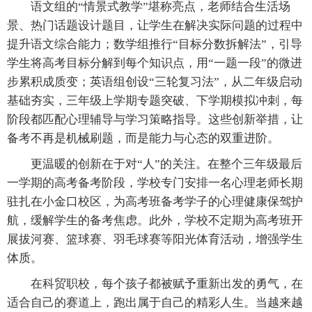
语文组的“情景式教学”堪称亮点，老师结合生活场
景、热门话题设计题目，让学生在解决实际问题的过程中
提升语文综合能力；数学组推行“目标分数拆解法”，引导
学生将高考目标分解到每个知识点，用“一题一段”的微进
步累积成质变；英语组创设“三轮复习法”，从二年级启动
基础夯实，三年级上学期专题突破、下学期模拟冲刺，每
阶段都匹配心理辅导与学习策略指导。这些创新举措，让
备考不再是机械刷题，而是能力与心态的双重进阶。
更温暖的创新在于对“人”的关注。在整个三年级最后
一学期的高考备考阶段，学校专门安排一名心理老师长期
驻扎在小金口校区，为高考班备考学子的心理健康保驾护
航，缓解学生的备考焦虑。此外，学校不定期为高考班开
展拔河赛、篮球赛、羽毛球赛等阳光体育活动，增强学生
体质。
在科贸职校，每个孩子都被赋予重新出发的勇气，在
适合自己的赛道上，跑出属于自己的精彩人生。当越来越