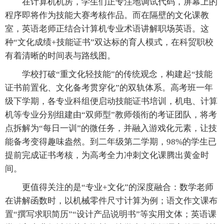
在计算机机房，学生们正专注地调试代码，屏幕上的
程序即将作为技能大赛考核作品。而在隔壁的文化课教
室，英语老师正结合计算机专业术语讲解职场英语。这
种“文化成绩+技能证书”双达标的育人模式，在科贸职校
有着清晰的时间表与路线图。
学校打破“重文化轻技能”的传统观念，构建起“技能
证书前置化、文化备考贯穿化”的双轨体系。高考班一年
级下学期，各专业科组便启动技能证书培训，机电、计算
机等专业分别组建由“双师型”教师领衔的考证团队，将考
点拆解为“每日一训”的微任务，并融入游戏化元素，让技
能备考变得趣味盎然。到二年级第二学期，98%的学生已
提前完成证书考核，为高考全力冲刺文化课腾出黄金时
间。
更值得关注的是“专业+文化”的深度融合：数学老师
在讲解函数时，以机械零件尺寸计算为例；语文作文课布
置“撰写求职简历”“设计产品说明书”等实用文体；英语课