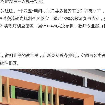
育均衡发展注入数字动能。
建。“十四五”期间，龙门县多管齐下提升师资水平，近
聘交流轮岗机制全面落实，累计1390名教师参与流动，
育”实现培训全覆盖，累计19420人次参训，教师专业能
区，窗明几净的教室里，崭新桌椅整齐排列，空调与各类
牢硬件根基。