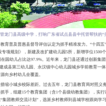
托管龙门县高级中学，打响广东省试点县县中托管帮扶的“
育普及普惠县督导评估认定为抓手精准发力。“十四五”
园建设专项规划》，新建及改扩建幼儿园5所，新增学位150
儿园在园幼儿占比达97.9%。近年来，龙门县还通过创新
同园；建成县第三幼儿园、永汉镇中心幼儿园城乡学前教育
资源向乡村幼儿全覆盖。
缩小城乡校际差距。过去五年，龙门县教育局对照义务
为抓手，组建15个教育集团（含1个县级幼教集团），实
“集团教师交流计划”，选派乡村教师到县城学校跟岗学习