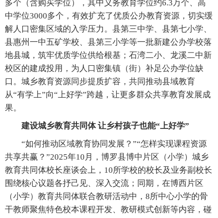
多个（含购买学位），其中义务教育学位约6.3万个、高
中学位3000多个，有效扩充了优质公办教育资源，切实缓
解人口密集区域的入学压力。县第三中学、县第七小学、
县惠州一中五矿学校、县第三小学等一批新建公办学校落
地县城，筑牢优质学位供给根基；石湾二小、龙溪二中新
校区的建成投用，为人口密集镇（街）补足公办学位缺
口。城乡教育资源同步提质扩容，共同推动县域教育
从“有学上”向“上好学”跨越，让更多群众共享教育发展成
果。
建设城乡教育共同体 让乡村孩子也能“上好学”
“如何推动区域教育协同发展？”“怎样实现课程资源
共享共赢？”2025年10月，博罗县博中片区（小学）城乡
教育共同体校长座谈会上，10所学校的校长及业务副校长
围绕核心议题各抒己见、深入交流；同期，在博西片区
（小学）教育共同体联合教研活动中，8所中心小学的骨
干教师聚焦特色校本课程开发、教研模式创新等内容，碰