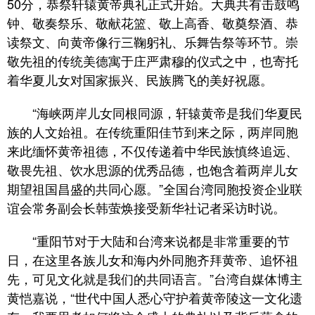
50分，恭祭轩辕黄帝典礼正式开始。大典共有击鼓鸣
钟、敬奏祭乐、敬献花篮、敬上高香、敬奠祭酒、恭
读祭文、向黄帝像行三鞠躬礼、乐舞告祭等环节。崇
敬先祖的传统美德寓于庄严肃穆的仪式之中，也寄托
着华夏儿女对国家振兴、民族腾飞的美好祝愿。
“海峡两岸儿女同根同源，轩辕黄帝是我们华夏民
族的人文始祖。在传统重阳佳节到来之际，两岸同胞
来此缅怀黄帝祖德，不仅传递着中华民族慎终追远、
敬畏先祖、饮水思源的优秀品德，也饱含着两岸儿女
期望祖国昌盛的共同心愿。”全国台湾同胞投资企业联
谊会常务副会长韩萤焕接受新华社记者采访时说。
“重阳节对于大陆和台湾来说都是非常重要的节
日，在这里各族儿女和海内外同胞齐拜黄帝、追怀祖
先，可见文化就是我们的共同语言。”台湾自媒体博主
黄恺嘉说，“世代中国人悉心守护着黄帝陵这一文化遗