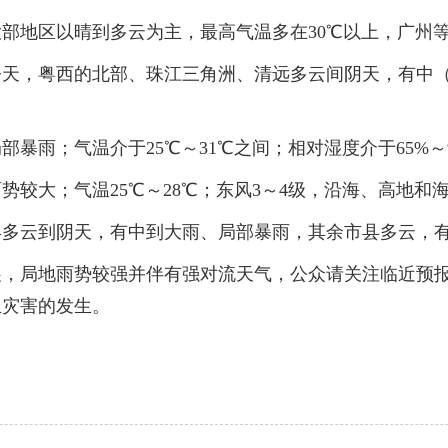
地区以晴到多云为主，最高气温多在30℃以上，广州等
，粤西的北部、珠江三角洲、清远多云间阴天，有中（
雨；气温介于25℃～31℃之间；相对湿度介于65%～
；气温25℃～28℃；东风3～4级，沿海、高地和海区
云到阴天，有中到大雨、局部暴雨，其余市县多云，有
局地雨势较强并伴有强对流天气，公众请关注临近预报
生灾害的发生。