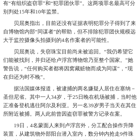
有“有组织盗窃罪”和“犯罪团伙罪”。这两项罪名最高可分
别判处15年和10年监禁。
贝屈奥指出，目前还没有证据表明犯罪分子得到了来
自博物馆内部“同谋者”的帮助，但不排除犯罪团伙规模远
大于监控摄像头拍摄到的4名作案者的可能性。
贝屈奥说，失窃珠宝目前尚未被追回。“我仍希望它
们能被找到，并归还给卢浮宫博物馆乃至整个国家。”她
警告说，“任何购买者都将因窝藏赃物而成为同谋”，“现
在归还为时不晚”。
据法国媒体报道，被逮捕的两名嫌疑人居住在塞纳－
圣但尼省。其中一人34岁，于25日晚在机场被捕，当时他
正准备登机逃往阿尔及利亚。另一名39岁男子当天在其住
所附近被捕。两人此前曾因盗窃罪被警方记录在案。
19日，4名蒙面人来到卢浮宫外，分工配合操作升降
装置，从建筑物外部阳台潜入室内，数分钟内抢走9件珠