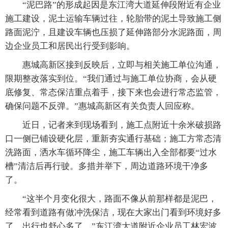
“泥巴路”的形成起因是东江湾大道延伸段附近有企业
施工建设，泥土运输车辆过往，轮胎带的泥土导致施工侧
路面泥泞，且建设车辆也压损了延伸路部分水泥路面，周
边企业员工和居民出行受到影响。
惠城高新区接到反映后，立即与相关施工单位沟通，
限期整改落实到位。“我们通过与施工单位协商，会从硬
底修复、常态保洁重点着手，接下来也会进行常态监管，
确保问题不反弹。”惠城高新区有关负责人回应称。
近日，记者来到现场看到，施工点附近十余米破损路
口一侧已铺设硬化层，重新夯实通行基础；施工方常态清
洗路面，洒水车循环降尘，施工车辆出入全部都要“过水
槽”清洁后再行驶。多措并举下，周边道路环境干净多
了。
“这半个月变化很大，路面不像从前那样都是泥巴，
经常看到道路有做冲洗保洁，现在大家出门看到环境好多
了，出行也舒心多了。”东江湾大道附近企业员工林宏波